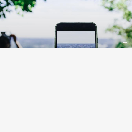
LIFESTYLE
10 lugares en Lombardía
instagrameables
Lombardía está repleta de lugares que ofrecen
escenarios perfectos para inmortalizar y
compartir en Instagram. ¿Cuántos conoces?