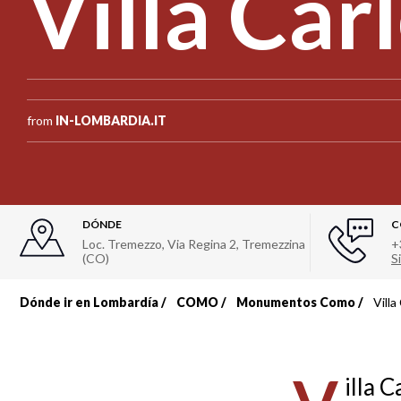
Villa Car
from
IN-LOMBARDIA.IT
DÓNDE
C
Loc. Tremezzo, Via Regina 2, Tremezzina
+
(CO)
Si
Dónde ir en Lombardía
COMO
Monumentos Como
Villa
Sobrescribir
enlaces
illa 
de