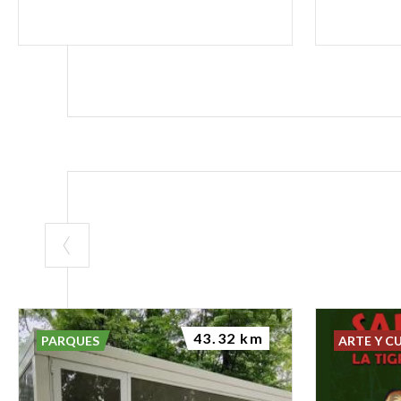
43.32 km
PARQUES
ARTE Y C