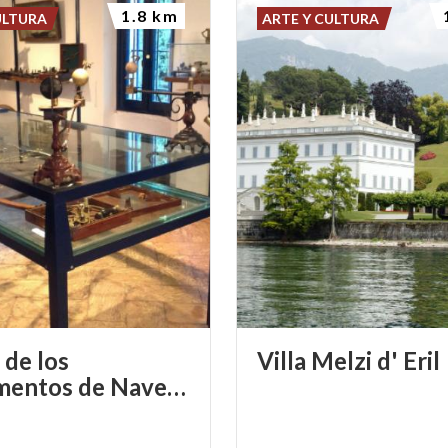
1.8 km
ULTURA
ARTE Y CULTURA
de los
Villa
Melzi
d'
Eril
Instrumentos de Navegacion