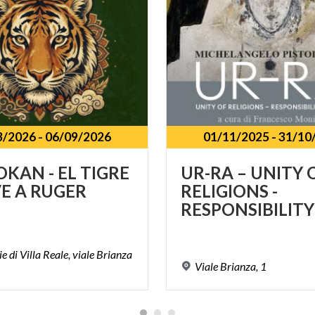
3/2026
-
06/09/2026
01/11/2025
-
31/10
OKAN
-
EL
TIGRE
UR-RA – UNITY 
VE
A
RUGER
RELIGIONS -
e di Villa Reale, viale Brianza
Viale
Brianza,
1