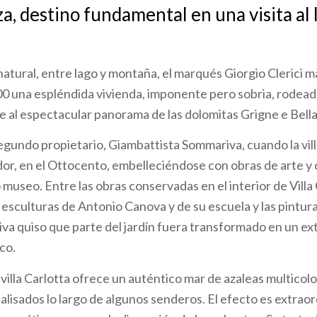
za, destino fundamental en una visita al 
atural, entre lago y montaña, el marqués Giorgio Clerici 
600 una espléndida vivienda, imponente pero sobria, rodeada
nte al espectacular panorama de las dolomitas Grigne e Bella
segundo propietario, Giambattista Sommariva, cuando la vill
r, en el Ottocento, embelleciéndose con obras de arte y
 museo. Entre las obras conservadas en el interior de Villa 
 esculturas de Antonio Canova y de su escuela y las pintu
a quiso que parte del jardín fuera transformado en un ex
co.
 villa Carlotta ofrece un auténtico mar de azaleas multicol
 alisados lo largo de algunos senderos. El efecto es extraor