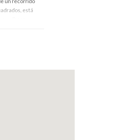
de un recorrido
uadrados, está
ses y albergan
ontexto de gran
ia zona de
 el boulevard
i nani (fuente
ras.
oso, el teatro di
s utilizadas en
 Villa Carlotta
eresante