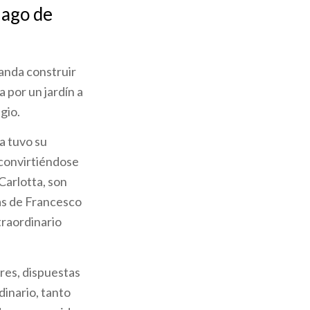
lago de
manda construir
 por un jardín a
gio.
a tuvo su
 convirtiéndose
Carlotta, son
ras de Francesco
traordinario
ores, dispuestas
dinario, tanto