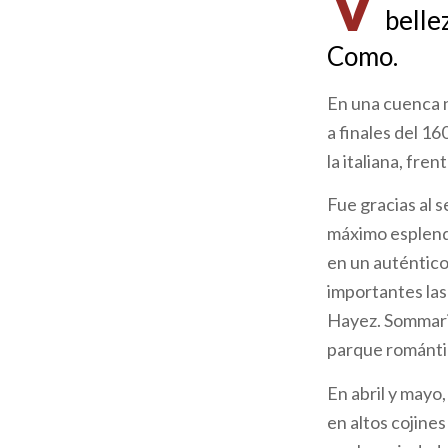
V
belle
ayuda
Como.
a
En una cuenca n
la
a finales del 1
navegación
la italiana, fre
Fue gracias al 
máximo esplendo
en un auténtico
importantes las
Hayez. Sommariv
parque románti
En abril y mayo,
en altos cojines