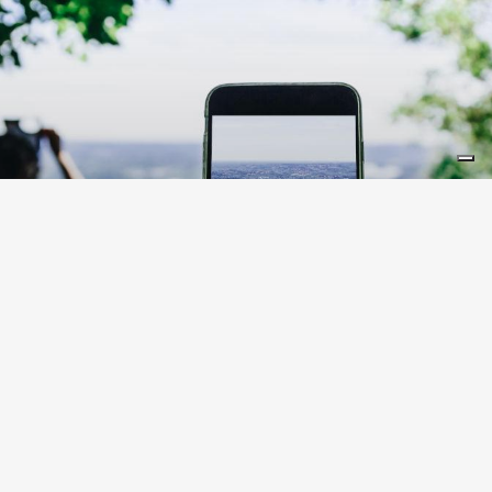
LIFESTYLE
10 lugares en Lombardía
instagrameables
Lombardía está repleta de lugares que ofrecen
escenarios perfectos para inmortalizar y
compartir en Instagram. ¿Cuántos conoces?