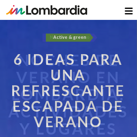
Pasar
al
Active & green
contenido
principal
6 IDEAS PARA
UNA
REFRESCANTE
ESCAPADA DE
VERANO