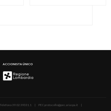
ACCIONISTA ÚNICO
ano | Telefono 39.02 39331.1 | PEC protocollo@pec.ariaspa.it |