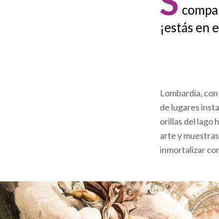
S
compar
ayuda
¡estás en e
a
la
navegación
Lombardía, con 
de lugares inst
orillas del lag
arte y muestras
inmortalizar co