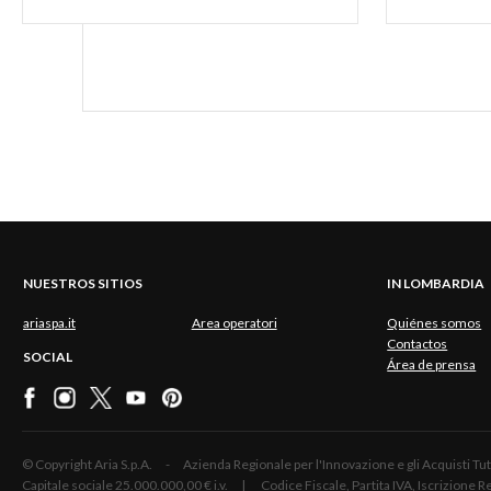
NUESTROS SITIOS
IN LOMBARDIA
ariaspa.it
Area operatori
Quiénes somos
Contactos
SOCIAL
Área de prensa
© Copyright Aria S.p.A. - Azienda Regionale per l'Innovazione e gli Acquisti
Capitale sociale 25.000.000,00 € i.v. | Codice Fiscale, Partita IVA, Iscrizione