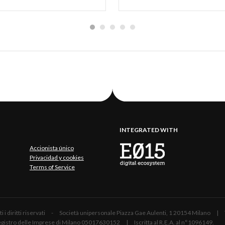
INTEGRATED WITH
Accionista único
Privacidad y cookies
Terms of Service
 Tutti i diritti riservati - Società unipersonale Piazza Gae Aulenti, 1 20154 Mil
 Registro delle Imprese di Milano 05017630152 | Iscritta al R.E.A. al n°1096149.