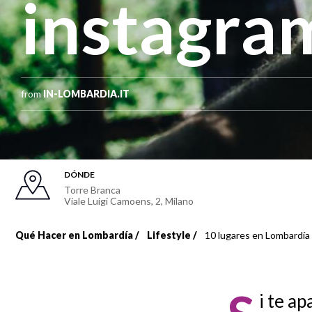
instagra
from
IN-LOMBARDIA.IT
DÓNDE
Torre Branca
Viale Luigi Camoens, 2
,
Milano
Qué Hacer en Lombardía
Lifestyle
10 lugares en Lombardía
Sobrescribir
enlaces
i te a
de