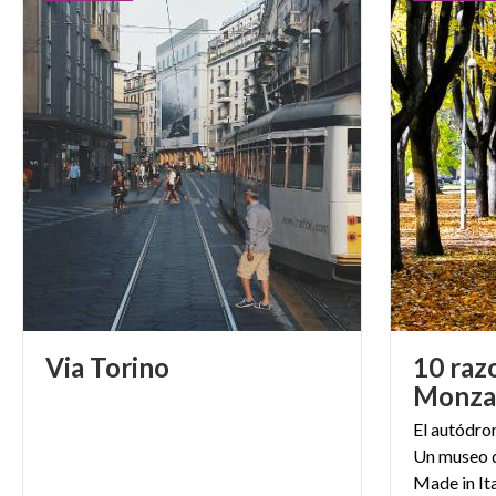
Via
Torino
10 razo
Monza
El autódrom
Un museo d