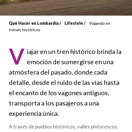
Qué Hacer en Lombardía
Lifestyle
Viajando en
Sobrescribir
trenes históricos
enlaces
V
de
iajar en un tren histórico brinda la
emoción de sumergirse en una
ayuda
atmósfera del pasado, donde cada
a
detalle, desde el ruido de las vías hasta
la
el encanto de los vagones antiguos,
navegación
transporta a los pasajeros a una
experiencia única.
A través de pueblos históricos, valles pintorescos,