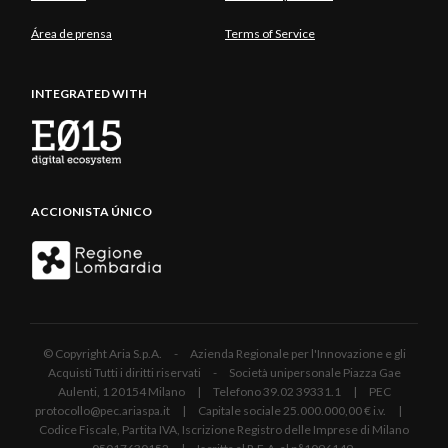
Área de prensa
Terms of Service
INTEGRATED WITH
ACCIONISTA ÚNICO
© Copyright Aria S.p.A. - Azienda Regionale per l'Innovazione e gli
Acquisti Tutti i diritti riservati - Società unipersonale Piazza Gae
Aulenti, 1 20154 Milano | Telefono 39.02 39331.1 | PEC
protocollo@pec.ariaspa.it | Capitale sociale 25.000.000,00 € i.v. |
Codice Fiscale, Partita IVA, Iscrizione Registro delle Imprese di Milano