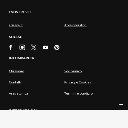
I NOSTRI SITI
ariaspa.it
Area operatori
SOCIAL
IN LOMBARDIA
Chi siamo
Socio unico
Contatti
Privacy e Cookies
Area stampa
Termini e condizioni
INTEGRATO CON