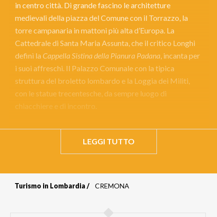
in centro città. Di grande fascino le architetture
medievali della piazza del Comune con il Torrazzo, la
torre campanaria in mattoni più alta d’Europa. La
Cattedrale di Santa Maria Assunta, che il critico Longhi
definì la
Cappella Sistina della Pianura Padana
, incanta per
i suoi affreschi. Il Palazzo Comunale con la tipica
struttura del broletto lombardo e la Loggia dei Militi,
con le statue trecentesche, da sempre luogo di
chiacchiere e di incontro.
LEGGI TUTTO
Turismo in Lombardia
CREMONA
Briciole