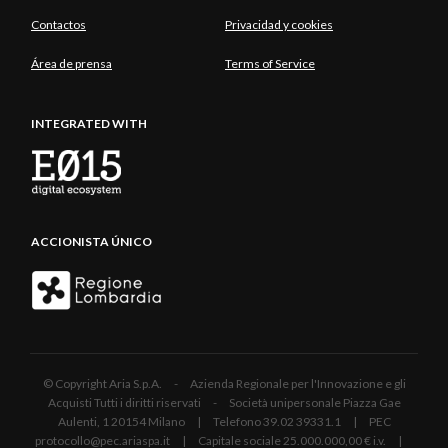
Contactos
Privacidad y cookies
Área de prensa
Terms of Service
INTEGRATED WITH
ACCIONISTA ÚNICO
© Copyright Aria S.p.A. - Azienda Regionale per l'Innovazione e gli
Acquisti Tutti i diritti riservati - Società unipersonale Piazza Gae
Aulenti, 1 20154 Milano | Telefono 39.02 39331.1 | PEC
protocollo@pec.ariaspa.it | Capitale sociale 25.000.000,00 € i.v. |