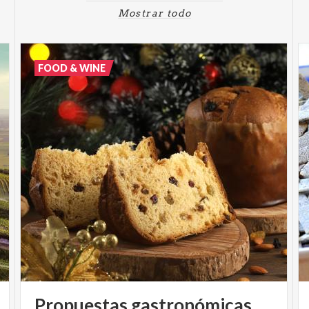
de
Mostrar todo
ayuda
a
FOOD & WINE
la
navegación
Propuestas gastronómicas