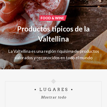
FOOD & WINE
Productos tipicos de la
Valtellina
La
Valtellina
es
una
región
riquísima
de
productos
valorados
y
reconocidos
en
todo
el
mundo
LUGARES
Mostrar todo