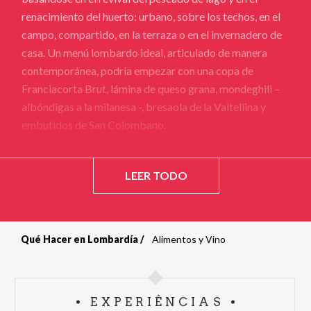
renacimiento del huerto: urbano, sobre los techos, en el
campo, compartido, en la terraza o en el invernadero de
casa. Un menú lombardo ideal, articulado de manera
contemporánea, podría empezar con una copa de
Franciacorta Brut, lámina de queso grana, mondeghili –
albóndigas a la milanesa -, bresaola de la Valtellina y
embutidos de San Colombano.
LEER TODO
Qué Hacer en Lombardía
Alimentos y Vino
Sobrescribir
enlaces
EXPERIÊNCIAS