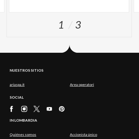
1
3
NUESTROS SITIOS
ariaspa.it
Area operatori
SOCIAL
IN LOMBARDIA
Quiénes somos
Accionista único