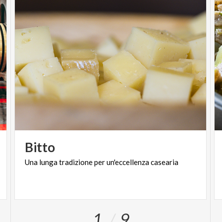
Bitto
Una
lunga
tradizione
per
un'eccellenza
casearia
1
9