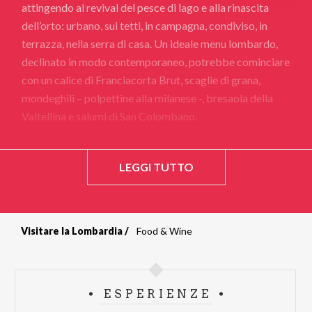
attingendo al revival del pesce di lago e alla rinascita
dell’orto: urbano, sui tetti, in campagna, condiviso, in
terrazza, nella serra di casa. Un ideale menu lombardo,
declinato in modo contemporaneo, potrebbe cominciare
con un calice di Franciacorta Brut, scaglie di grana,
mondeghili – polpettine alla milanese -, bresaola della
Valtellina e salumi di San Colombano.
LEGGI TUTTO
Visitare la Lombardia
Food & Wine
Briciole
di
ESPERIENZE
pane