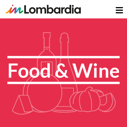
Salta
al
contenuto
principale
Food & Wine