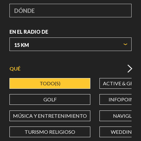
DÓNDE
EN EL RADIO DE
ORIGIN COORDINATES
QUÉ
TODO(S)
ACTIVE & GREE
LATITUD
GOLF
INFOPOINT
LONGITUD
MÚSICA Y ENTRETENIMIENTO
NAVIGLI
TURISMO RELIGIOSO
WEDDING
Value in decimal degrees. Use dot (.) as decimal separator.