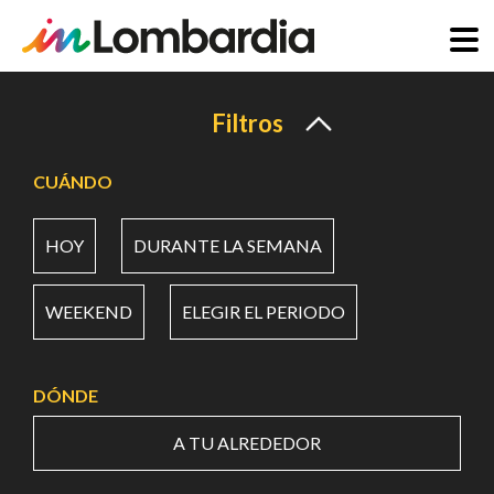
Pasar
al
Filtros
contenido
principal
CUÁNDO
HOY
DURANTE LA SEMANA
WEEKEND
ELEGIR EL PERIODO
DÓNDE
A TU ALREDEDOR