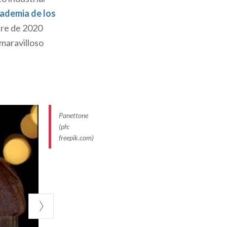
festiva debe
ademia de los
a, el
mixto de
bre de 2020
 cortes de carne
 maravilloso
chado de carne
troduce la carne
oria y sal, y
cen aparte,
Panettone
(ph:
freepik.com)
te hablando, la
cerezas, los
os o en trozos,
 Mantua
,