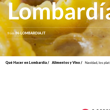
Lombardí
from
IN-LOMBARDIA.IT
Qué Hacer en Lombardía
Alimentos y Vino
Navidad, los pla
Sobrescribir
enlaces
de
ayuda
a