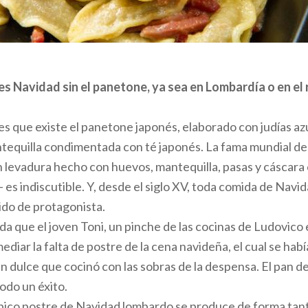
 el primer plato más popular en la mesa navideña lombar
da de Navidad tradicional de Lombardía no puede faltar la p
o con salvia y mantequilla. Entre los primeros platos más 
es Navidad sin el panetone, ya sea en Lombardía o en el 
,
los añolotis de Mantua
rellenos de carne (ternera, salch
a) son conocidos desde la Edad Media. De Mantua tambié
es que existe el panetone japonés, elaborado con judías az
labaza
con un relleno agridulce de calabaza, mostaza y pas
tequilla condimentada con té japonés. La fama mundial de
 levadura hecho con huevos, mantequilla, pasas y cáscara
 Bérgamo,
los casoncellis
se pueden rellenar con carne pica
 es indiscutible. Y, desde el siglo XV, toda comida de Navi
evo y parmesano, pero también con patata, embutido y esp
nido de protagonista.
ién están los
bertù
, raviolis de media luna del valle Seriana
da que el joven Toni, un pinche de las cocinas de Ludovico 
arne de cerdo, parmesano y huevo.
ediar la falta de postre de la cena navideña, el cual se ha
un dulce que cocinó con las sobras de la despensa. El pan del
odo un éxito.
e hervida y asados, excelentes segundos de la comida 
típico postre de Navidad lombardo se produce de forma tant