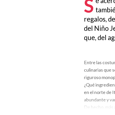
S
e acerc
la
tambié
navegación
regalos, de
del Niño J
que, del a
Entre las costu
culinarias que 
riguroso monopo
¿Qué ingredien
en el norte de I
abundante y var
De hecho, más a
lombarda varían