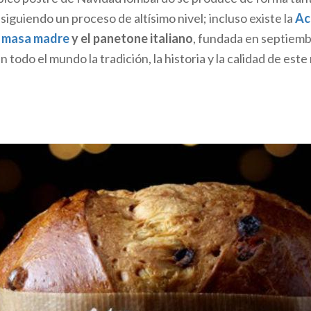
ión culinaria lombarda de la comida de Navidad, en la mesa 
siguiendo un proceso de altísimo nivel; incluso existe la
Ac
receta clásica de uno de los platos más famosos de la fiest
a masa madre
y el panetone italiano
, fundada en septiem
 la milanesa
, o como se dice por la zona el less, ofrece los
 todo el mundo la tradición, la historia y la calidad de este
abadilla, lengua y rabo de toro, cabeza de ternera y embu
.
e la carne hervida es larga, pero el método es sencillo. In
a en agua hirviendo a la que has añadido cebolla, apio, zanah
urante más de dos horas. La cabeza y el embuchado se cue
e otras dos horas, y se combinan al final.
ompaña el
mixto de carne hervida lombardo
? Estrictamen
remona
, una fruta confitada en la que el sabor dulce de las 
s melocotones, las peras, las mandarinas y los higos, enter
el sabor picante de la esencia de mostaza. La
mostarda di
embrillo y pera enteros, también es excelente.