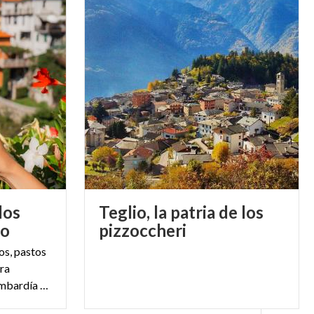
los
Teglio, la patria de los
no
pizzoccheri
os, pastos
ara
descubrir los sabores de Lombardía en la estación más luminosa del año.