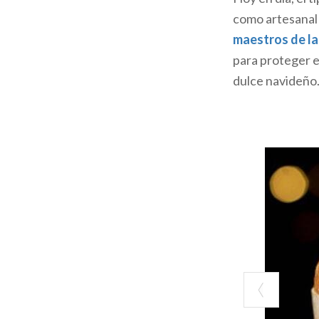
Según la tradic
como artesanal 
haber carne. La 
maestros de l
carne hervida a
para proteger en
más diversos: r
dulce navideño
de cerdo.
La preparación d
de toro y terner
déjalas cocer d
cada uno durant
¿Con qué se ac
mostarda di C
albaricoques, lo
se combina con 
elaborada con m