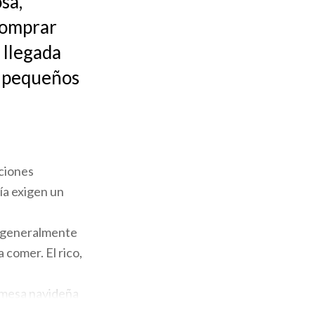
osa,
 comprar
a llegada
s pequeños
iciones
a exigen un
y generalmente
a comer. El rico,
a mesa navideña
trantes con