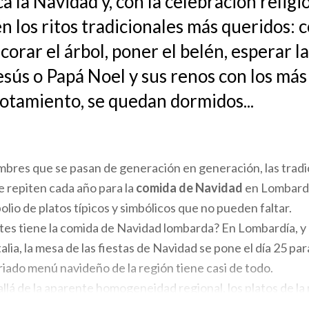
a la Navidad y, con la celebración religi
n los ritos tradicionales más queridos:
corar el árbol, poner el belén, esperar l
esús o Papá Noel y sus renos con los má
gotamiento, se quedan dormidos...
mbres que se pasan de generación en generación, las trad
se repiten cada año para la
comida de Navidad
en Lombardí
lio de platos típicos y simbólicos que no pueden faltar.
tes tiene la comida de Navidad lombarda? En Lombardía, 
talia, la mesa de las fiestas de Navidad se pone el día 25 par
iado menú navideño de la región tiene casi de todo.
llá de la aparente homogeneidad regional, los platos de l
 mucho según el territorio y constan de una plétora de en