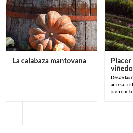
La
calabaza
mantovana
Placer 
viñedo
Desde las 
un recorrid
para dar la