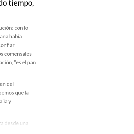
do tiempo,
ución: con lo
ñana había
confiar
los comensales
ción, "es el pan
gen del
bemos que la
lia y
eza desde una
 a la que se