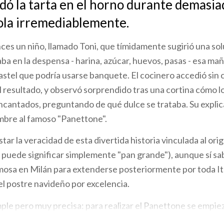
idó la tarta en el horno durante demasia
ola irremediablemente.
ces un niño, llamado Toni, que tímidamente sugirió una sol
a en la despensa - harina, azúcar, huevos, pasas - esa ma
stel que podría usarse banquete. El cocinero accedió sin 
 resultado, y observó sorprendido tras una cortina cómo 
cantados, preguntando de qué dulce se trataba. Su explica
ombre al famoso "Panettone".
astar la veracidad de esta divertida historia vinculada al ori
puede significar simplemente "pan grande"), aunque sí sa
amosa en Milán para extenderse posteriormente por toda Ita
el postre navideño por excelencia.
mple pero muy precisa: para realizar el Panettone se empi
a compuesta por agua, harina, mantequilla y yema de huevo