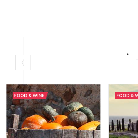
añaden piel de 
adquirir su cor
verdadero ritual
antes la prepar
otras variedade
algunos, pero e
mismo.
Incluso hoy día
ha de ser respe
Artigianale Mil
FOOD & WINE
FOOD & 
el dulce según 
unas normas de 
Autore:
Claudi