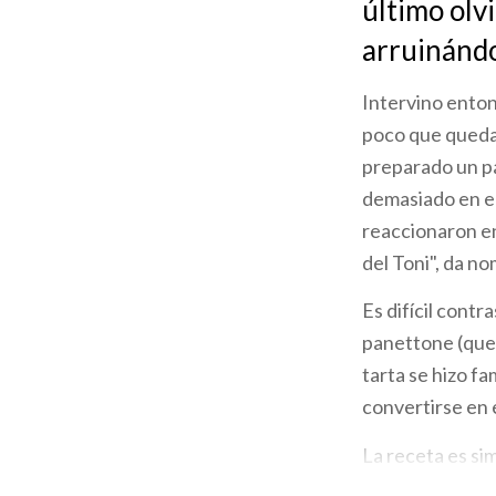
último olv
la
arruinánd
navegación
Intervino enton
poco que quedab
preparado un pa
demasiado en el
reaccionaron en
del Toni", da n
Es difícil contr
panettone (que 
tarta se hizo f
convertirse en 
La receta es si
masa de levadur