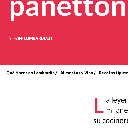
panetton
from
IN-LOMBARDIA.IT
Qué Hacer en Lombardía
Alimentos y Vino
Recetas típic
Sobrescribir
enlaces
L
a leye
de
milane
ayuda
su cociner
a