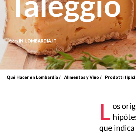
Taleggio
from
IN-LOMBARDIA.IT
Qué Hacer en Lombardía
Alimentos y Vino
Prodotti tipic
Sobrescribir
enlaces
L
os orí
de
hipóte
ayuda
que indica
a