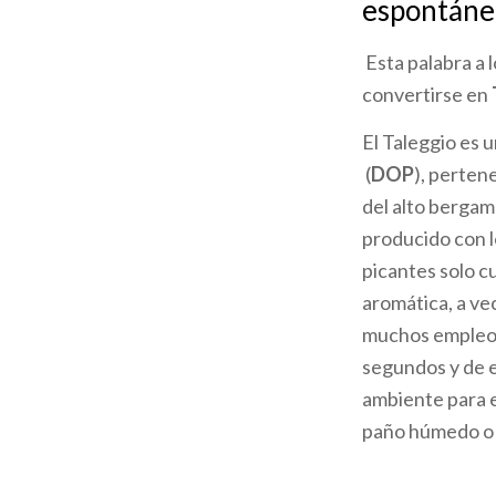
espontáne
la
Esta palabra a 
navegación
convertirse en
El Taleggio es 
(
DOP
), perten
del alto bergam
producido con l
picantes solo c
aromática, a ve
muchos empleos:
segundos y de e
ambiente para 
paño húmedo o e