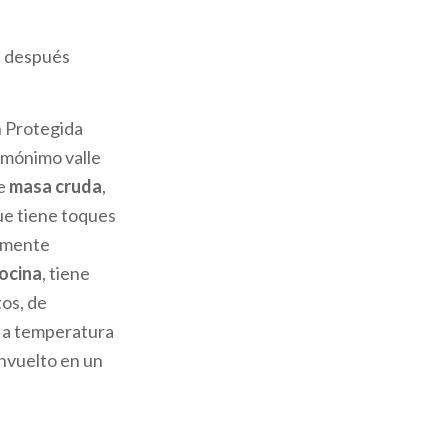
a después
 Protegida
omónimo valle
de
masa
cruda
,
ue tiene toques
ramente
ocina
, tiene
os, de
e a temperatura
envuelto en un