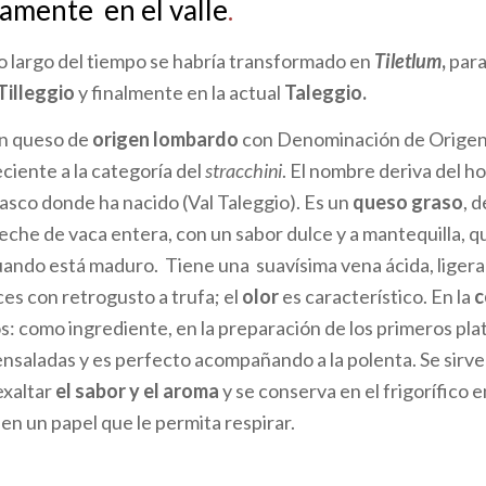
amente en el valle
.
lo largo del tiempo se habría transformado en
Tiletlum
,
par
Tilleggio
y finalmente en la actual
Taleggio.
un queso de
origen lombardo
con Denominación de Origen
eciente a la categoría del
stracchini
. El nombre deriva del h
asco donde ha nacido (Val Taleggio). Es un
queso graso
, 
eche de vaca entera, con un sabor dulce y a mantequilla, q
uando está maduro. Tiene una suavísima vena ácida, lige
ces con retrogusto a trufa; el
olor
es característico. En la
c
 como ingrediente, en la preparación de los primeros plat
nsaladas y es perfecto acompañando a la polenta. Se sirv
exaltar
el sabor y el aroma
y se conserva en el frigorífico 
n un papel que le permita respirar.