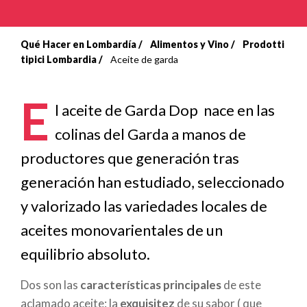
Qué Hacer en Lombardía
Alimentos y Vino
Prodotti
Sobrescribir
tipici Lombardia
Aceite de garda
enlaces
E
de
l aceite de Garda Dop nace en las
colinas del Garda a manos de
ayuda
productores que generación tras
a
generación han estudiado, seleccionado
la
y valorizado las variedades locales de
navegación
aceites monovarientales de un
equilibrio absoluto.
Dos son las
características principales
de este
aclamado aceite: la
exquisitez
de su sabor ( que