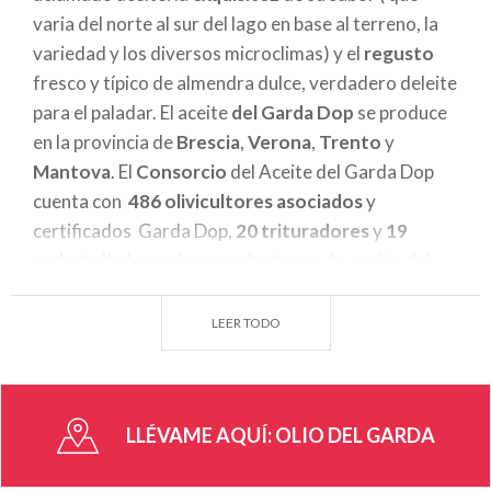
varia del norte al sur del lago en base al terreno, la
variedad y los diversos microclimas) y el
regusto
fresco y típico de almendra dulce, verdadero deleite
para el paladar. El aceite
del Garda Dop
se produce
en la provincia de
Brescia
,
Verona
,
Trento
y
Mantova
. El
Consorcio
del Aceite del Garda Dop
cuenta con
486 olivicultores asociados
y
certificados Garda Dop,
20 trituradores
y
19
embotelladores
. Los
productores
de aceite del
lago de Garda están subdivididos en
67 pueblos
,
con un total de unas
setenta etiquetas
. La
LEER TODO
cultivación de la planta del olivo en la orilla del Lago
di Garda tiene un
origen
y tradición
antigua
. Los
habitantes del Garda han cultivado los olivos desde
LLÉVAME AQUÍ:
OLIO DEL GARDA
la época romana, tanto que escritores como
Catullo, D'Annunzio, Goethe y Carducci han escrito