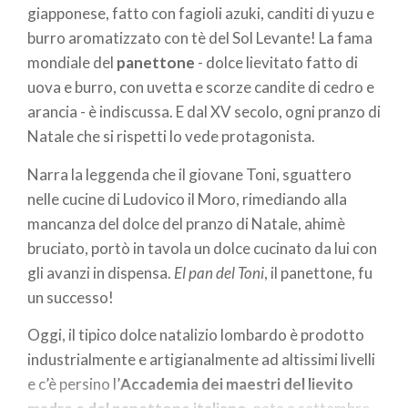
giapponese, fatto con fagioli azuki, canditi di yuzu e
un gesto che ricorda un violinista all’opera.
burro aromatizzato con tè del Sol Levante! La fama
mondiale del
panettone
- dolce lievitato fatto di
uova e burro, con uvetta e scorze candite di cedro e
Pasta farcita: il primo più gradito sulla tavola di
arancia - è indiscussa. E dal XV secolo, ogni pranzo di
Natale lombarda
Natale che si rispetti lo vede protagonista.
Eh sì, a un pranzo di Natale tradizionale lombardo
non può mancare la
pasta ripiena
, in brodo di
Narra la leggenda che il giovane Toni, sguattero
cappone o con salvia e burro. Tra i primi più famosi
nelle cucine di Ludovico il Moro, rimediando alla
da servire in brodo, gli
agnolini mantovani ripieni di
mancanza del dolce del pranzo di Natale, ahimè
carne
(manzo, salamella, pancetta) famosi dai tempi
bruciato, portò in tavola un dolce cucinato da lui con
dei Gonzaga. Mantovani sono anche i
tortelli di
gli avanzi in dispensa.
El pan del Toni
, il panettone, fu
zucca
dal ripieno agrodolce (zucca, mostarda e
un successo!
amaretti).
Oggi, il tipico dolce natalizio lombardo è prodotto
Originari della bergamasca, i
casoncelli
possono
industrialmente e artigianalmente ad altissimi livelli
essere farciti con carne macinata, salsiccia, pan
e c’è persino l’
Accademia dei maestri del lievito
grattato uova e parmigiano ma anche con patate,