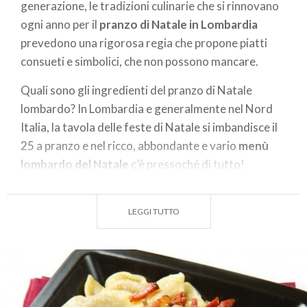
generazione, le tradizioni culinarie che si rinnovano
ogni anno per il
pranzo di Natale in Lombardia
prevedono una rigorosa regia che propone piatti
consueti e simbolici, che non possono mancare.
Quali sono gli ingredienti del pranzo di Natale
lombardo? In Lombardia e generalmente nel Nord
Italia, la tavola delle feste di Natale si imbandisce il
25 a pranzo e nel ricco, abbondante e vario
menù
lombardo del Natale
c’è pressoché di tutto!
Al di là dell’apparente omogeneità regionale, infatti,
i
piatti della tavola natalizia lombarda
variano
LEGGI TUTTO
molto in base al territorio ed è un tripudio di
antipasti con salum
i,
pesce
,
primi di pasta farcita
e
risotti
,
bolliti
e
arrosti,
salse
e
mostarde
,
verdure
,
formaggi
,
frutta secca
,
torrone
e il
re dei dolci
natalizi
, il
panettone
.