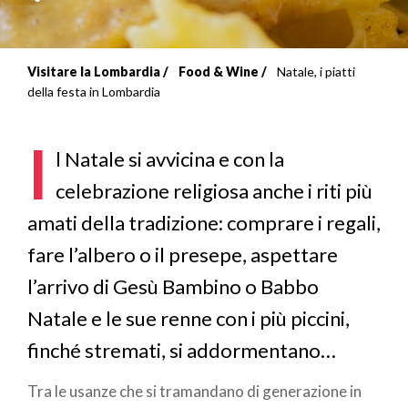
Visitare la Lombardia
Food & Wine
Natale, i piatti
Briciole
della festa in Lombardia
di
I
pane
l Natale si avvicina e con la
celebrazione religiosa anche i riti più
amati della tradizione: comprare i regali,
fare l’albero o il presepe, aspettare
l’arrivo di Gesù Bambino o Babbo
Natale e le sue renne con i più piccini,
finché stremati, si addormentano…
Tra le usanze che si tramandano di generazione in