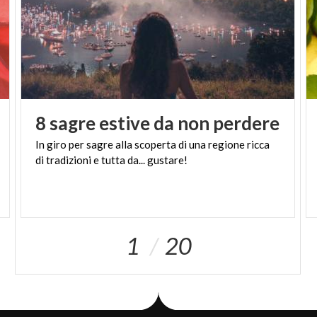
8
sagre
estive
da
non
perdere
In
giro
per
sagre
alla
scoperta
di
una
regione
ricca
di
tradizioni
e
tutta
da...
gustare!
1
20