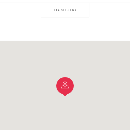
ni della Valtellina.
LEGGI TUTTO
I
o DOC Bianco è ideale con antipasti, pesce d’acqua dolce e
DUZIONE
n Colombano è un rilievo isolato, che si alza nel mezzo dell
i tra il Lambro e l’Olona. È collocata a sud di Milano, tra la 
Bassa Pavese. La zona di produzione comprende i comuni di 
 e Inverno Monteleone (Pavia), Graffignana e Sant’Angel
ombano al Lambro che è rimasto isola milanese, dopo la cost
i nel 1995.