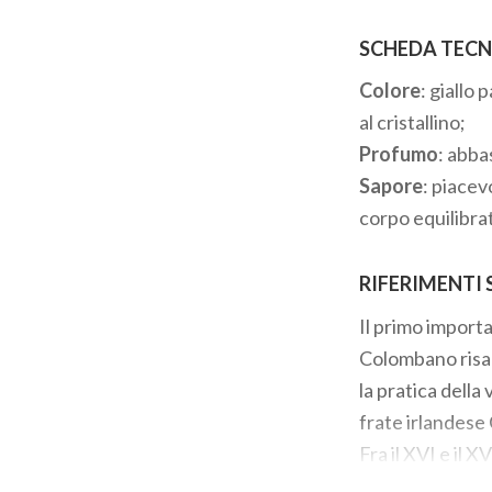
SCHEDA TECN
Colore
: giallo
al cristallino;
Profumo
: abba
Sapore
: piacev
corpo equilibrat
RIFERIMENTI 
Il primo importa
Colombano risale
la pratica della
frate irlandese 
Fra il XVI e il 
fama dei vini d