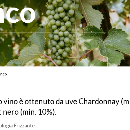
nco
anco
o vino è ottenuto da uve Chardonnay (m
t nero (min. 10%).
pologia Frizzante.