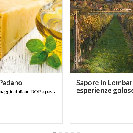
Padano
Sapore in Lombard
esperienze golos
maggio
italiano
DOP
a
pasta