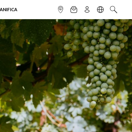
IANIFICA
INFOPOINT
NEWSLETTER
ISCRIVITI
LINGUA
CERCA