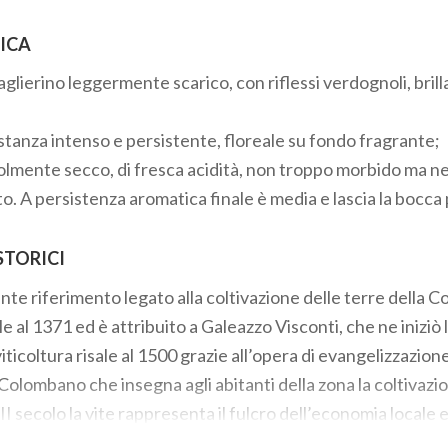
ICA
 paglierino leggermente scarico, con riflessi verdognoli, bri
stanza intenso e persistente, floreale su fondo fragrante;
olmente secco, di fresca acidità, non troppo morbido ma ne
o. A persistenza aromatica finale è media e lascia la bocca 
STORICI
nte riferimento legato alla coltivazione delle terre della Co
 al 1371 ed è attribuito a Galeazzo Visconti, che ne iniziò 
 viticoltura risale al 1500 grazie all’opera di evangelizzazio
Colombano che insegna agli abitanti della zona la coltivazio
XVII secolo la vite rappresenta il fulcro dell’economia locale 
iSan Colombano è riconosciuta da enologi esperti ed estimato