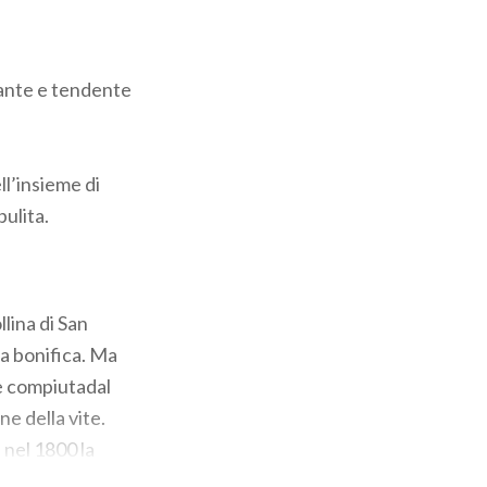
llante e tendente
ll’insieme di
pulita.
llina di San
la bonifica. Ma
ne compiutadal
ne della vite.
e nel 1800 la
ri che li