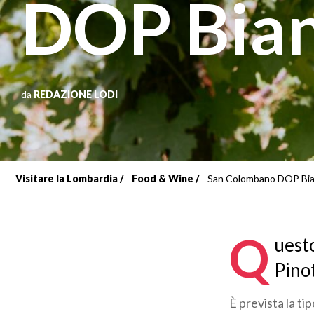
DOP Bia
da
REDAZIONE LODI
Visitare la Lombardia
Food & Wine
San Colombano DOP Bi
Briciole
di
Q
uest
pane
Pino
È prevista la ti