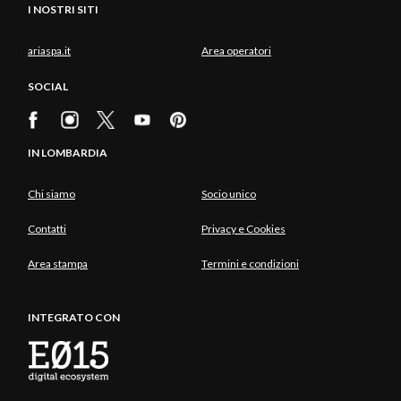
I NOSTRI SITI
ariaspa.it
Area operatori
SOCIAL
IN LOMBARDIA
Chi siamo
Socio unico
Contatti
Privacy e Cookies
Area stampa
Termini e condizioni
INTEGRATO CON