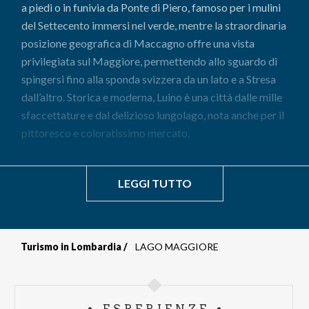
a piedi o in funivia da Ponte di Piero, famoso per i mulini
del Settecento immersi nel verde, mentre la straordinaria
posizione geografica di Maccagno offre una vista
privilegiata sul Maggiore, permettendo allo sguardo di
spingersi fino alla sponda svizzera da un lato e a Stresa
dall’altro. Storica e moderna, Luino è una città dalle mille
sfaccettature e dal delizioso lungolago, nota anche per il
pittoresco e coloratissimo mercato.
LEGGI TUTTO
Turismo in Lombardia
LAGO MAGGIORE
Briciole
di