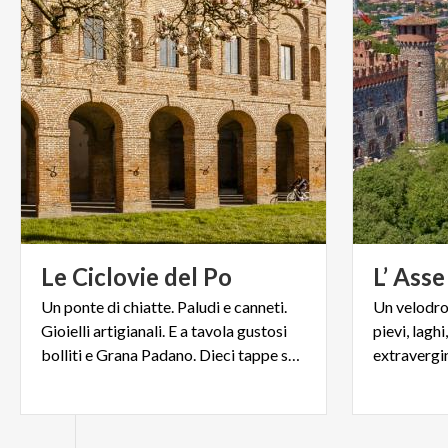
Le
Ciclovie
del
Po
L’
Asse
Un ponte di chiatte. Paludi e canneti.
Un velodro
Gioielli artigianali. E a tavola gustosi
pievi, lagh
bolliti e Grana Padano. Dieci tappe sulle ciclovie del Po