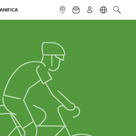
IANIFICA
INFOPOINT
NEWSLETTER
ISCRIVITI
LINGUA
CERCA