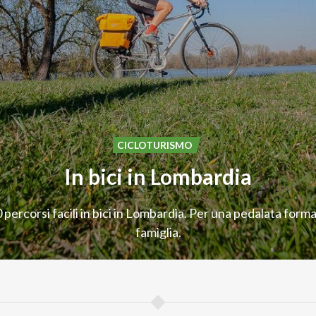
CICLOTURISMO
In
bici
in
Lombardia
0
percorsi
facili
in
bici
in
Lombardia.
Per
una
pedalata
forma
famiglia.