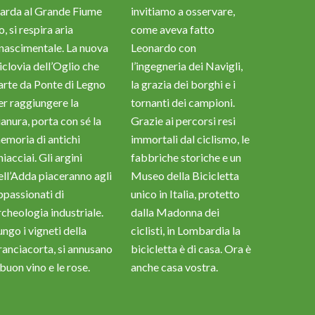
arda al Grande Fiume
invitiamo a osservare,
, si respira aria
come aveva fatto
inascimentale. La nuova
Leonardo con
iclovia dell’Oglio che
l’ingegneria dei Navigli,
arte da Ponte di Legno
la grazia dei borghi e i
er raggiungere la
tornanti dei campioni.
ianura, porta con sé la
Grazie ai percorsi resi
emoria di antichi
immortali dal ciclismo, le
iacciai. Gli argini
fabbriche storiche e un
ell’Adda piaceranno agli
Museo della Bicicletta
ppassionati di
unico in Italia, protetto
rcheologia industriale.
dalla Madonna dei
ungo i vigneti della
ciclisti, in Lombardia la
ranciacorta, si annusano
bicicletta è di casa. Ora è
 buon vino e le rose.
anche casa vostra.