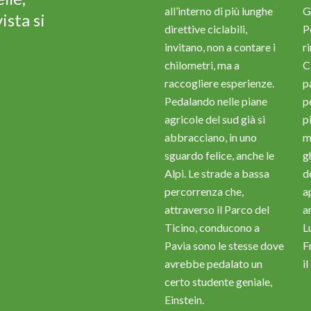
all’interno di più lunghe
G
ista si
direttive ciclabili,
Po
invitano, non a contare i
r
chilometri, ma a
C
raccogliere esperienze.
p
Pedalando nelle piane
p
agricole del sud già si
p
abbracciano, in uno
m
sguardo felice, anche le
gh
Alpi. Le strade a bassa
d
percorrenza che,
a
attraverso il Parco del
a
Ticino, conducono a
L
Pavia sono le stesse dove
F
avrebbe pedalato un
il
certo studente geniale,
Einstein.