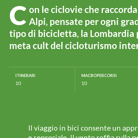
C
on le ciclovie che raccord
Alpi, pensate per ogni grad
tipo di bicicletta, la Lombardia
meta cult del cicloturismo inte
ITINERARI
MACROPERCORSI
10
10
Il viaggio in bici consente un app
e sensoriale. Il vento soffia sulla pe