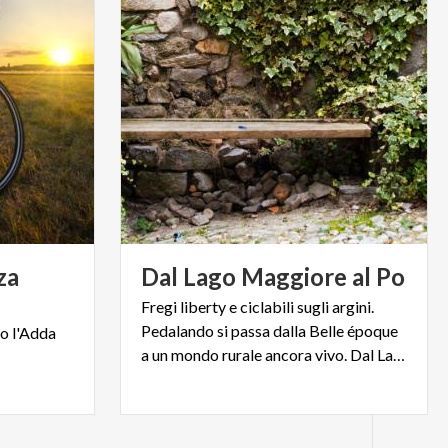
za
Dal
Lago
Maggiore
al
Po
Fregi liberty e ciclabili sugli argini.
Pedalando si passa dalla Belle époque
go
l'Adda
a un mondo rurale ancora vivo. Dal Lago Maggiore al Po