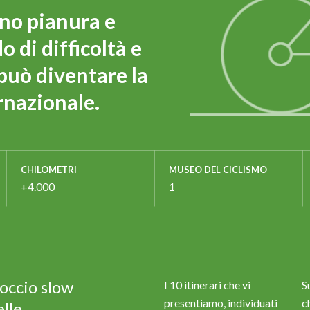
ano pianura e
o di difficoltà e
 può diventare la
rnazionale.
CHILOMETRI
MUSEO DEL CICLISMO
+4.000
1
roccio slow
I 10 itinerari che vi
S
presentiamo, individuati
c
lle,