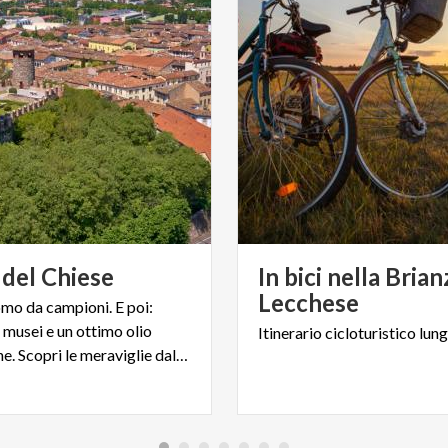
del
Chiese
In bici nella Brian
Lecchese
mo da campioni. E poi:
i, musei e un ottimo olio
Itinerario
cicloturistico
lun
extravergine. Scopri le meraviglie dal Garda all’asse del Chiese