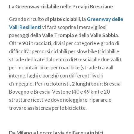
Piemonte e Svizzera, interessa la nostra regione per
La Greenway ciclabile nelle Prealpi Bresciane
100 km); la
ciclovia Alpina
(dalla provincia di Brescia
Grande circuito di
piste ciclabili
, la
Greenway delle
a Trento, con 70 km in Lombardia); la
ciclovia
Valli Resilienti
vi farà scoprire i meravigliosi
Milano-Monaco
(attraversa per 200 km la
paesaggi della
Valle Trompia
e della
Valle Sabbia
.
Lombardia) e la
ciclovia Anello Iseo
(percorso di 80
Oltre
90 i tracciati
, divisi per categorie e grado di
km intorno al lago).
difficoltà: percorsi ciclabili per slow bike (ciclabili e
Si tratta di
percorsi
che attraversano territori
strade dedicate dal centro di
Brescia
alle due valli),
meravigliosi, ricchi di cultura e tradizioni, che si
per mountain bike, per road bike (strade tra valli
snodano lungo strade secondarie, con basso
interne, laghi e borghi) con differenti livelli
traffico e prevedono segnalazioni per il cicloturismo
d’impegno. Per i cicloturisti,
2 lunghi tour
: Brescia-
internazionale. Non tutti questi affascinanti tragitti
Bovegno e Brescia-Vestone (40 e 49 km) e 20
sono ancora completamente collegati e l’avvertenza
strutture ricettive dove noleggiare, riparare e
è partire sempre informati.
trovare assistenza per le biciclette.
Quindi, se volete andare sul sicuro per la vostra
prossima
gita o vacanza in bicicletta
, ecco qualche
Da Milano a Lecco: la via dell’acqua in bici