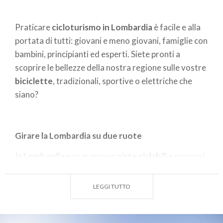
Praticare
cicloturismo in Lombardia
è facile e alla
portata di tutti: giovani e meno giovani, famiglie con
bambini, principianti ed esperti. Siete pronti a
scoprire le bellezze della nostra regione sulle vostre
biciclette
, tradizionali, sportive o elettriche che
siano?
Girare la Lombardia su due ruote
In
Lombardia
non mancano
piste ciclabili
e percorsi
in pianura e in montagna, dove praticare sia le forme
più tranquille di cicloturismo, lungo tragitti sicuri e
LEGGI TUTTO
attrezzati, sia quelle più spericolate e adrenaliniche,
con mountain bike sviluppate per sostenere lunghi