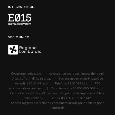
INTEGRATO CON
SOCIO UNICO
© Copyright Aria S.p.A. - Azienda Regionale per l'Innovazione e gli
Acquisti Tutti i diritti riservati - Società unipersonale Piazza Gae
Aulenti, 1 20154 Milano | Telefono 39.02 39331.1 | PEC
protocollo@pec.ariaspa.it | Capitale sociale 25.000.000,00 € i.v. |
Codice Fiscale, Partita IVA, Iscrizione Registro delle Imprese di Milano
05017630152 | Iscritta al R.E.A. al n°1096149.
Società soggetta a direzione e coordinamento da parte della Regione
Lombardia.