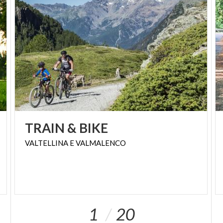
ciclopedonale di Varese
percorre il
perimetro del
lago,
regalando il panorama delle sponde, dei parchi
e dei boschi circondati dalle Prealpi. Lungo i 28 km
complessivi, tante fontanelle per rinfrescarvi.
Da Mantova a Peschiera del Garda, immersi nella
natura
Ecco un tragitto perfetto per gli amanti della natura.
TRAIN
&
BIKE
La
ciclo pedonale Mantova-Peschiera del Garda
si
VALTELLINA
E
VALMALENCO
snoda per circa
40 km all’interno del Parco del
Mincio
, transitando lungo le alzaie del fiume.
Interamente asfaltata, è adatta a tutti. Tappe
obbligata, la
Riserva naturale biogenetica Bosco
Foresta Fontana
. Ecco la
mappa
.
1
20