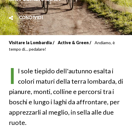
CONDIVIDI
Visitare la Lombardia
Active & Green
Andiamo, è
Briciole
tempo di… pedalare!
di
I
pane
l sole tiepido dell'autunno esalta i
colori maturi della terra lombarda, di
pianure, monti, colline e percorsi tra i
boschi e lungo i laghi da affrontare, per
apprezzarli al meglio, in sella alle due
ruote.