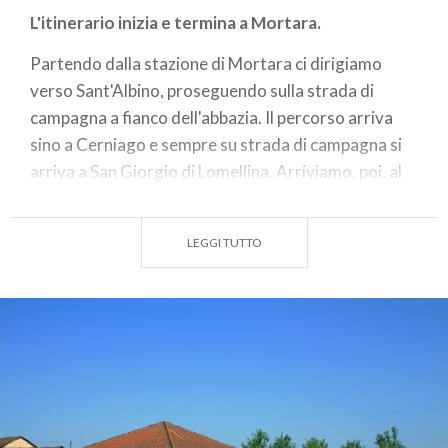
L'itinerario inizia e termina a Mortara.
Partendo dalla stazione di Mortara ci dirigiamo
verso Sant'Albino, proseguendo sulla strada di
campagna a fianco dell'abbazia. Il percorso arriva
sino a Cerniago e sempre su strada di campagna si
arriva a San Giorgio di Lomellina. Arriviamo, poi, al
ponte che ci introduce nel centro di Lomello.
Retrocediamo su Strada Provinciale 133 fino al
LEGGI TUTTO
bivio di Cascina Bonaparte e proseguiamo per i
campi, dove si arriva al castello di Scaldasole. Dal
castello si prosegue per un breve tratto sulla Strada
Provinciale 16 e poi si arriva alla cascina Gorana
Nuova.
Da qui si toccano in successione Dorno, Garlasco,
Tromello e Remondò, sino a giungere a Mortara.