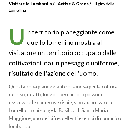
Visitare la Lombardia
Active & Green
Il giro della
Briciole
Lomellina
di
U
pane
n territorio pianeggiante come
quello lomellino mostra al
visitatore un territorio occupato dalle
coltivazioni, da un paesaggio uniforme,
risultato dell'azione dell'uomo.
Questa zona pianeggiante è famosa per la coltura
del riso, infatti, lungo il percorso si possono
osservare le numerose risaie, sino ad arrivare a
Lomello, in cui sorge la Basilica di Santa Maria
Maggiore, uno dei più eccellenti esempi di romanico
lombardo.