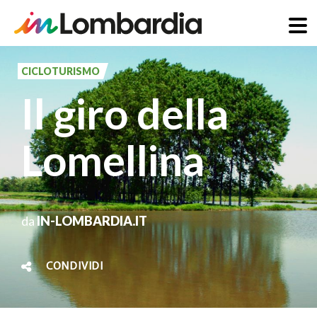
Salta
al
CICLOTURISMO
contenuto
Il giro della
principale
Lomellina
da
IN-LOMBARDIA.IT
CONDIVIDI