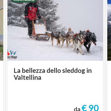
La
bellezza
dello
sleddog
in
Valtellina
€ 90
da