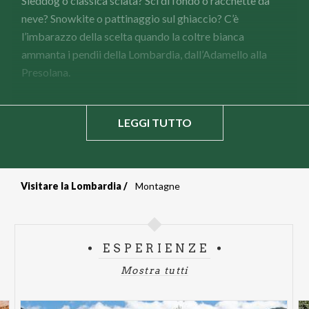
Sleddog o classica sciata? Sci di fondo o racchette da
neve? Snowkite o pattinaggio sul ghiaccio? C’è
l’imbarazzo della scelta quando la coltre bianca
ammanta i pendii della Lombardia, dall’Adamello alla
Presolana.
LEGGI TUTTO
Visitare la Lombardia
Montagne
Briciole
di
ESPERIENZE
pane
Mostra tutti