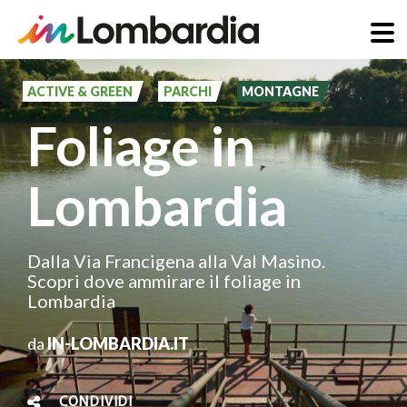
Salta
al
ACTIVE & GREEN
PARCHI
MONTAGNE
contenuto
Foliage in
principale
Lombardia
Dalla Via Francigena alla Val Masino.
Scopri dove ammirare il foliage in
Lombardia
da
IN-LOMBARDIA.IT
CONDIVIDI