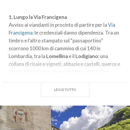
1. Lungo la Via Francigena
Avviso ai viandanti in procinto di partire per la
Via
Francigena
: le credenziali danno dipendenza. Tra un
timbro e l’altro stampato sul “passaportino”
scorrono 1000 km di cammino di cui 140 in
Lombardia, tra la
Lomellina
e il
Lodigiano
: una
collana di risaie e vigneti, abbazie e castelli, querce e
pioppi. I timbri sono diversi tra loro e bellissimi.
Consentono prezzi agevolati negli ostelli e
attestano lo stato del pellegrino sulle tappe del
LEGGI TUTTO
viaggio compiuto nel 990 da Sigerico, arcivescovo
di Canterbury, fino a Roma. Le tappe lombarde
interessano
Robbio, Mortara, Garlasco, Pavia,
Santa Cristina e Bissone,
indicate da segnavia
marroni. In autunno, un paesaggio da incanto.