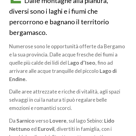
Dalle montagne alla pianura,
diversi sono i laghi e i fiumi che
percorrono e bagnano il territorio
bergamasco.
Numerose sono le opportunità offerte da Bergamo
e la sua provincia. Dalle acque fresche dei fiumi a
quelle più calde dei lidi del L
ago d’Iseo
, fino ad
arrivare alle acque tranquille del piccolo
Lago di
Endine.
Dalle aree attrezzate e ricche di vitalità, agli spazi
selvaggi in cui la natura ti può regalare belle
emozioni e romantici scorci.
Da
Sarnico
verso
Lovere
, sul lago Sebino:
Lido
Nettuno
ed
Eurovil
, divertiti in famiglia, con i