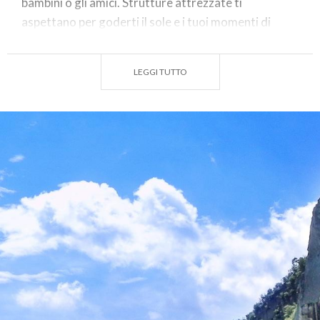
bambini o gli amici. Strutture attrezzate ti
aspettano per goderti il sole e i tuoi momenti di
relax!
Voglia di selvaggio? C’è il “
Bogn” a Riva di Solto
,
LEGGI TUTTO
l’orrido la cui parete rocciosa scende a picco nelle
profonde e pulite acque del lago. Il silenzio e un buon
libro come compagni perfetti!
Al
Lago di Endine
, rilassati tra rive e fitti canneti.
Senza mezzi a motore: barche a remi e pedalò sono
privilegiati per le attività di svago e di pesca. Potrai
facilmente noleggiarli in loco!
Goditi le rive vicino alle fresche e limpide acque del
fiume Serio
, goditi l’aria fresca che scende dal
monte. Dalla famosa spiaggia del Costone a quelle
meno conosciute.