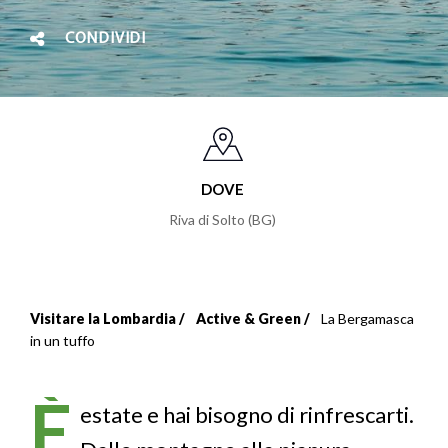
CONDIVIDI
DOVE
Riva di Solto (BG)
Visitare la Lombardia
Active & Green
La Bergamasca
Briciole
in un tuffo
di
È
pane
estate e hai bisogno di rinfrescarti.