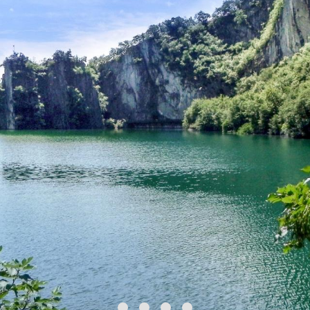
Ce n’è per tutti i gusti: dal
rafting
alla
canoa
e alla
pesca
. Per i più audaci, anche la b, il
windsurfing
, il
kitesurfing
, il
wakeboard
e le
immersioni
!
Scopri di più sugli
SPORT ACQUATICI A BERGAMO