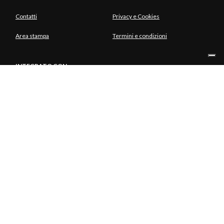
Contatti
Privacy e Cookies
Area stampa
Termini e condizioni
INTEGRATO CON
SOCIO UNICO
© Copyright Aria S.p.A. - Azienda Regionale per l'Innovazione e gli
Acquisti Tutti i diritti riservati - Società unipersonale Piazza Gae
Aulenti, 1 20154 Milano | Telefono 39.02 39331.1 | PEC