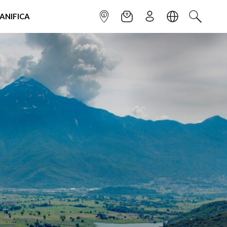
IANIFICA
INFOPOINT
NEWSLETTER
ISCRIVITI
LINGUA
CERCA