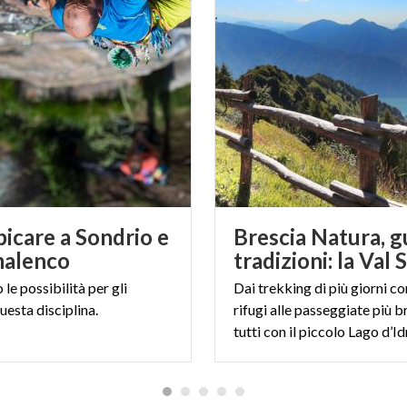
icare a Sondrio e
Brescia Natura, g
malenco
tradizioni: la Val 
o
le
possibilità
per
gli
Dai trekking di più giorni co
uesta
disciplina.
rifugi alle passeggiate più b