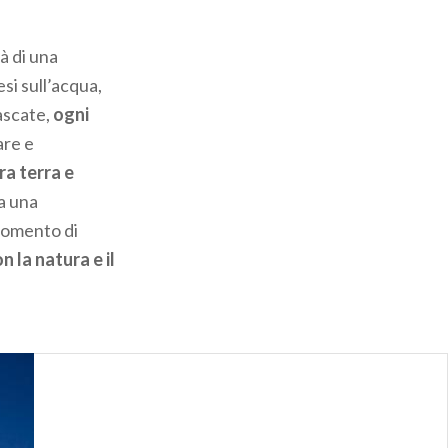
à di una
si sull’acqua,
ascate,
ogni
are e
ra terra e
ia una
momento di
 la natura e il