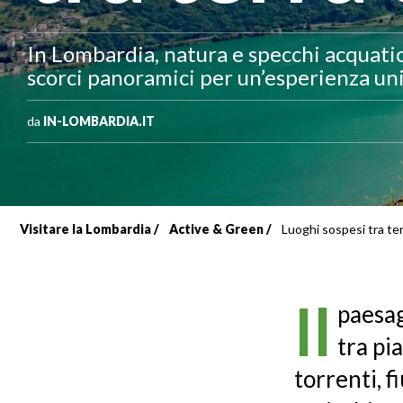
In Lombardia, natura e specchi acquatici
scorci panoramici per un’esperienza uni
da
IN-LOMBARDIA.IT
Visitare la Lombardia
Active & Green
Luoghi sospesi tra te
Briciole
di
Il
paesag
pane
tra pi
torrenti, f