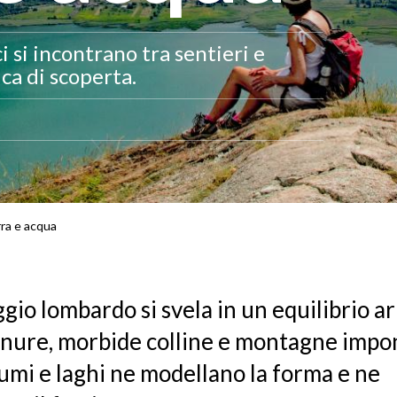
 si incontrano tra sentieri e
ca di scoperta.
rra e acqua
gio lombardo si svela in un equilibrio 
anure, morbide colline e montagne impo
iumi e laghi ne modellano la forma e ne