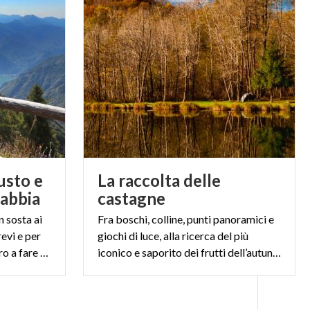
usto e
La raccolta delle
Sabbia
castagne
n sosta ai
Fra boschi, colline, punti panoramici e
revi e per
giochi di luce, alla ricerca del più
tutti con il piccolo Lago d’Idro a fare da cornice sul fondo valle
iconico e saporito dei frutti dell’autunno