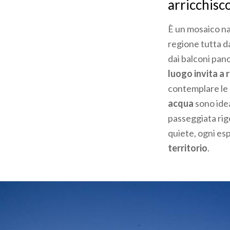
arricchisco
È un mosaico na
regione tutta da
dai balconi pan
luogo invita a 
contemplare le 
acqua
sono idea
passeggiata ri
quiete, ogni es
territorio
.