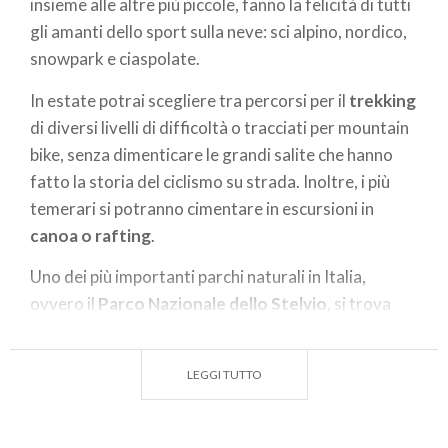
insieme alle altre più piccole, fanno la felicità di tutti
gli amanti dello sport sulla neve: sci alpino, nordico,
snowpark e ciaspolate.
In estate potrai scegliere tra percorsi per il
trekking
di diversi livelli di difficoltà o tracciati per mountain
bike, senza dimenticare le grandi salite che hanno
fatto la storia del ciclismo su strada. Inoltre, i più
temerari si potranno cimentare in escursioni in
canoa o rafting
.
Uno dei più importanti parchi naturali in Italia,
ovvero il
Parco Nazionale dello Stelvio
, si trova
proprio in questa provincia. Visitandolo potrai avere
l’occasione di avvistare da lontano i camosci sulla
LEGGI TUTTO
cima o, magari, una marmotta o una volpe lungo il
sentiero (scopri tutte le cime con
PeakVisor app
).