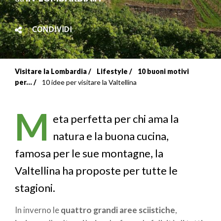
CONDIVIDI
Visitare la Lombardia
Lifestyle
10 buoni motivi
Briciole
per...
10 idee per visitare la Valtellina
di
M
pane
eta perfetta per chi ama la
natura e la buona cucina,
famosa per le sue montagne, la
Valtellina ha proposte per tutte le
stagioni.
In inverno le
quattro grandi aree sciistiche
,