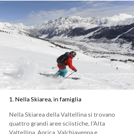
Per salire di quota senza troppi sforzi acquista un
biglietto per un posto sul
Trenino Rosso del
Bernina
. Se invece vuoi dedicare qualche giornata al
relax immergiti nelle calde acque termali degli
stabilimenti a Bormio, con vista panoramica sulle
Alpi.
Non puoi affermare di conoscere la zona senza aver
percorso una
Strada dei Sapori
ed esserti fermato
ad assaggiarne i prodotti tipici. Cerca i crotti,
strutture scavate nella roccia in Valchiavenna per
conservare i salumi. Siediti in una delle tavolate che
troverai all’esterno e degusta la bresaola, il bitto e la
1. Nella Skiarea, in famiglia
polenta taragna. I pizzoccheri sono il piatto forte:
assaggiali e se ti piacciono compra gli ingredienti
Nella Skiarea della Valtellina si trovano
necessari per rifarli a casa. Non dimenticare una
quattro grandi aree sciistiche, l’Alta
bottiglia di rosso robusto da stappare alla fine della
Valtellina, Aprica, Valchiavenna e