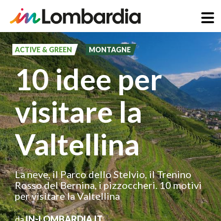
Salta
al
ACTIVE & GREEN
MONTAGNE
contenuto
10 idee per
principale
visitare la
Valtellina
La neve, il Parco dello Stelvio, il Trenino
Rosso del Bernina, i pizzoccheri. 10 motivi
per visitare la Valtellina
da
IN-LOMBARDIA.IT