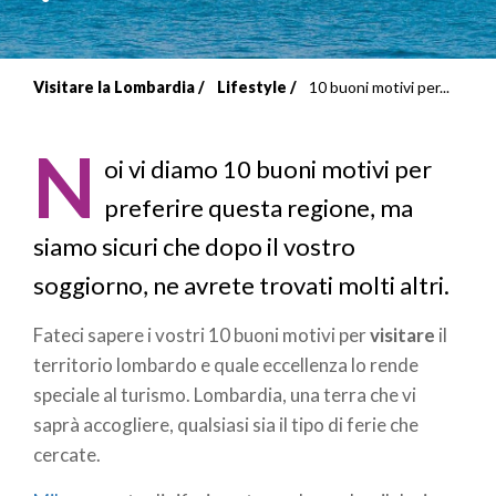
Visitare la Lombardia
Lifestyle
10 buoni motivi per...
Briciole
di
N
oi vi diamo 10 buoni motivi per
pane
preferire questa regione, ma
siamo sicuri che dopo il vostro
soggiorno, ne avrete trovati molti altri.
Fateci sapere i vostri 10 buoni motivi per
visitare
il
territorio lombardo e quale eccellenza lo rende
speciale al turismo. Lombardia, una terra che vi
saprà accogliere, qualsiasi sia il tipo di ferie che
cercate.