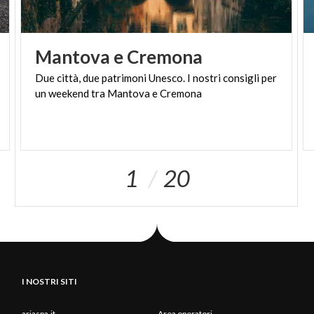
in famiglia, visitare la Lombardia è una bella idea per
ciascun budget. Siete ancora alla ricerca di altri
spunti per partire? Sfogliate la gallery e trovate la
Mantova
e
Cremona
vostra meta ideale.
Due
città,
due
patrimoni
Unesco.
I
nostri
consigli
per
un
weekend
tra
Mantova
e
Cremona
1
20
I NOSTRI SITI
ariaspa.it
Area operatori