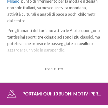
Milano
, punto di riferimento per la moda e il design
non solo italiani, sa mescolare vita mondana,
attività culturali e angoli di pace a pochi chilometri
dal centro.
Per gli amanti del turismo attivo le Alpi propongono
tantissimi sport:
trekking
e sci sono i più classici, ma
potete anche provare le passeggiate a
cavallo
o
azzardare un volo in parapendio.
Sono numerosissimi i laghi e fiumi: sulle loro sponde
è possibile non solo pescare o nuotare, ma troverete
LEGGI TUTTO
anche dei borghi storici da visitare con piccole
stradine tra cui perdervi e magari assaggiare
qualche piatto tipico del posto.
PORTAMI QUI:
10 BUONI MOTIVI PER...
A Monza potreste venire in occasione di un gran
premio di
Formula 1
, a Pavia invece per ammirare i