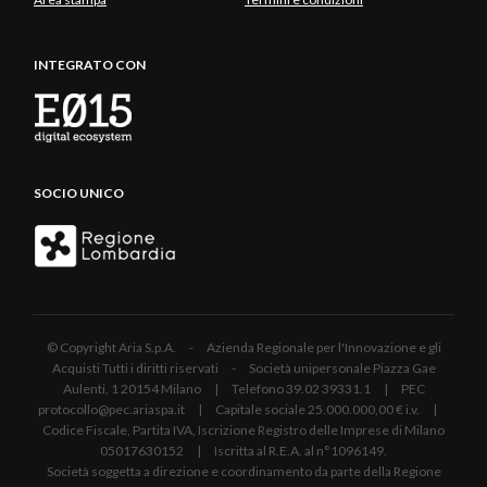
INTEGRATO CON
SOCIO UNICO
© Copyright Aria S.p.A. - Azienda Regionale per l'Innovazione e gli
Acquisti Tutti i diritti riservati - Società unipersonale Piazza Gae
Aulenti, 1 20154 Milano | Telefono 39.02 39331.1 | PEC
protocollo@pec.ariaspa.it | Capitale sociale 25.000.000,00 € i.v. |
Codice Fiscale, Partita IVA, Iscrizione Registro delle Imprese di Milano
05017630152 | Iscritta al R.E.A. al n°1096149.
Società soggetta a direzione e coordinamento da parte della Regione