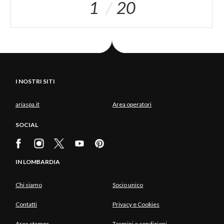
1
20
I NOSTRI SITI
ariaspa.it
Area operatori
SOCIAL
IN LOMBARDIA
Chi siamo
Socio unico
Contatti
Privacy e Cookies
Area stampa
Termini e condizioni