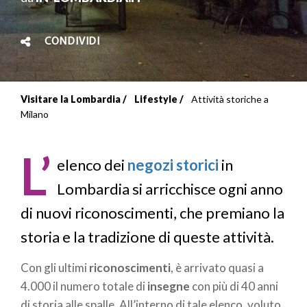
CONDIVIDI
Visitare la Lombardia
Lifestyle
Attività storiche a
Briciole
Milano
di
L’
pane
elenco dei
negozi storici
in
Lombardia si arricchisce ogni anno
di nuovi riconoscimenti, che premiano la
storia e la tradizione di queste attività.
Con gli ultimi
riconoscimenti
, è arrivato quasi a
4.000 il numero totale di
insegne
con più di 40 anni
di storia alle spalle. All’interno di tale elenco, voluto