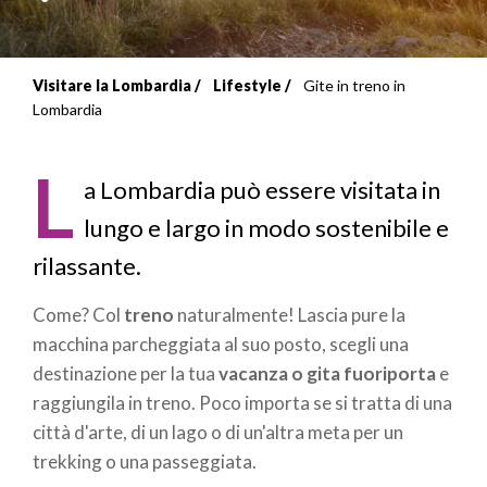
Visitare la Lombardia
Lifestyle
Gite in treno in
Briciole
Lombardia
di
L
pane
a Lombardia può essere visitata in
lungo e largo in modo sostenibile e
rilassante.
Come? Col
treno
naturalmente! Lascia pure la
macchina parcheggiata al suo posto, scegli una
destinazione per la tua
vacanza o gita fuoriporta
e
raggiungila in treno. Poco importa se si tratta di una
città d'arte, di un lago o di un'altra meta per un
trekking o una passeggiata.