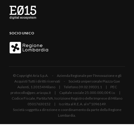
SOCIO UNICO
© Copyright Aria S.p.A. - Azienda Regionale per l'Innovazione e gli
Acquisti Tutti i diritti riservati - Società unipersonale Piazza Gae
Aulenti, 1 20154 Milano | Telefono 39.02 39331.1 | PEC
protocollo@pec.ariaspa.it | Capitale sociale 25.000.000,00 € i.v. |
Codice Fiscale, Partita IVA, Iscrizione Registro delle Imprese di Milano
05017630152 | Iscritta al R.E.A. al n°1096149.
Società soggetta a direzione e coordinamento da parte della Regione
Lombardia.