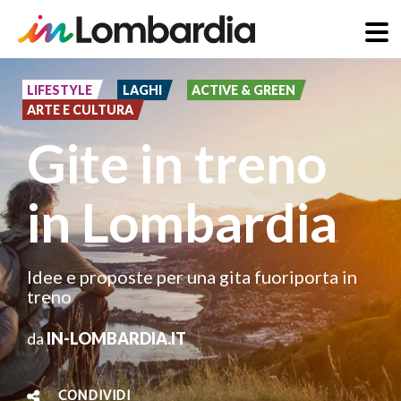
Salta
al
LIFESTYLE
LAGHI
ACTIVE & GREEN
ARTE E CULTURA
contenuto
Gite in treno
principale
in Lombardia
Idee e proposte per una gita fuoriporta in
treno
da
IN-LOMBARDIA.IT
CONDIVIDI