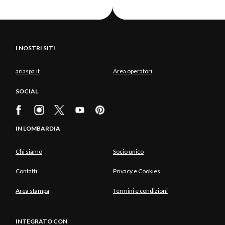
I NOSTRI SITI
ariaspa.it
Area operatori
SOCIAL
IN LOMBARDIA
Chi siamo
Socio unico
Contatti
Privacy e Cookies
Area stampa
Termini e condizioni
INTEGRATO CON