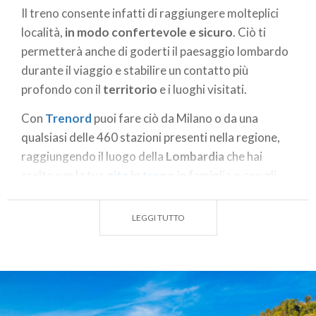
Il treno consente infatti di raggiungere molteplici
località,
in modo confertevole e sicuro
. Ciò ti
permetterà anche di goderti il paesaggio lombardo
durante il viaggio e stabilire un contatto più
profondo con il
territorio
e i luoghi visitati.
Con
Trenord
puoi fare ciò da Milano o da una
qualsiasi delle 460 stazioni presenti nella regione,
raggiungendo il luogo della
Lombardia
che hai
scelto per la tua
gita in treno
in famiglia o con gli
amici. Ti attendono tante interessanti
proposte e
pacchetti
convenienti.
LEGGI TUTTO
Cosa aspetti? Parti alla scoperta delle eccellenze
lombarde!