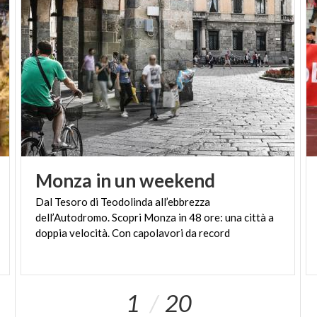
Novecento
.
Ore 13: Pausa pranzo
Dopo una mattina passata tra i capolavori dell'arte,
è necessario concedersi una pausa. Rimanendo in
piazza Duomo, è possibile pranzare in uno dei tanti
locali
presenti in zona o nelle
terrazze
intorno alla
piazza, oppure spostarsi in direzione
San Babila
.
Ore 15: it's shopping time!
Monza
in
un
weekend
Dal Tesoro di Teodolinda all’ebbrezza
Dal sacro al profano: nel pomeriggio ci si dedica allo
dell’Autodromo. Scopri Monza in 48 ore: una città a
shopping
. Quello gourmet o di abbigliamento,
doppia velocità. Con capolavori da record
magari imboccando
via Torino
, strada dall'antica
vocazione commerciale, che pullula di vetrine e che
nasconde anche qualche chicca culturale, come la
1
20
Basilica di Santa Maria presso San Satiro
.