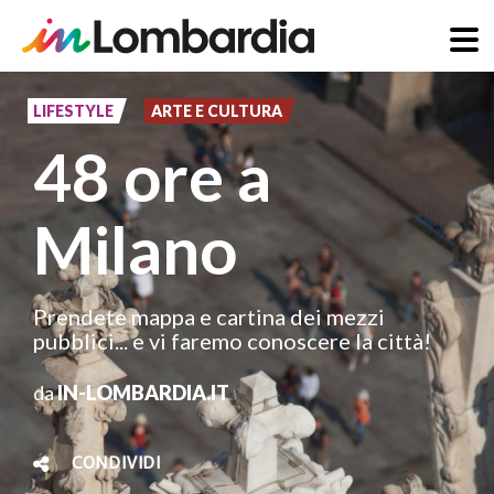
Salta
al
LIFESTYLE
ARTE E CULTURA
contenuto
48 ore a
principale
Milano
Prendete mappa e cartina dei mezzi
pubblici... e vi faremo conoscere la città!
da
IN-LOMBARDIA.IT
CONDIVIDI