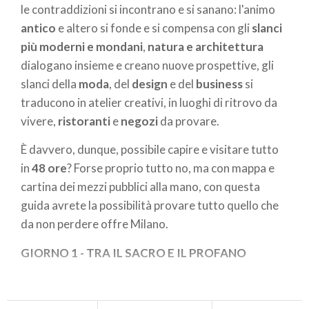
le contraddizioni si incontrano e si sanano: l'animo
antico
e altero si fonde e si compensa con gli
slanci
più moderni e mondani
,
natura e architettura
dialogano insieme e creano nuove prospettive, gli
slanci della
moda
, del
design
e del
business
si
traducono in atelier creativi, in luoghi di ritrovo da
vivere,
ristoranti
e
negozi
da provare.
È davvero, dunque, possibile capire e visitare tutto
in
48 ore
? Forse proprio tutto no, ma con mappa e
cartina dei mezzi pubblici alla mano, con questa
guida avrete la possibilità provare tutto quello che
da non perdere offre Milano.
GIORNO 1 - TRA IL SACRO E IL PROFANO
Ore 9: Colazione con vista