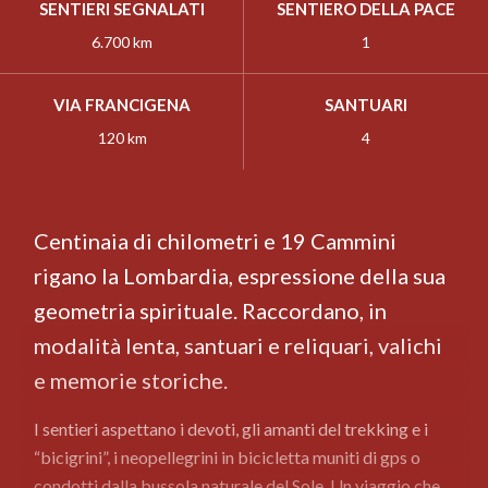
SENTIERI SEGNALATI
SENTIERO DELLA PACE
6.700 km
1
VIA FRANCIGENA
SANTUARI
120 km
4
Centinaia di chilometri e 19 Cammini
rigano la Lombardia, espressione della sua
geometria spirituale. Raccordano, in
modalità lenta, santuari e reliquari, valichi
e memorie storiche.
I sentieri aspettano i devoti, gli amanti del trekking e i
“bicigrini”, i neopellegrini in bicicletta muniti di gps o
condotti dalla bussola naturale del Sole. Un viaggio che