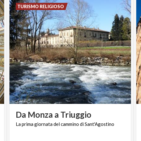
TURISMO RELIGIOSO
Da
Monza
a
Triuggio
La
prima
giornata
del
cammino
di
Sant'Agostino