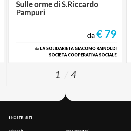
Sulle
orme
di
S.Riccardo
Pampuri
€ 79
da
da
LA SOLIDARIETA GIACOMO RAINOLDI
SOCIETA COOPERATIVA SOCIALE
1
4
I NOSTRI SITI
ariaspa.it
Area operatori