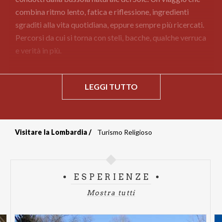
combina ritmo lento, fatica e riflessione, ingredienti
sgraditi alla vita quotidiana, eppure sempre più ricercati.
Percorsi da cui si torna con steli, bacche, qualche verruca
e verità in più.
LEGGI TUTTO
Visitare la Lombardia
Turismo Religioso
Briciole
di
ESPERIENZE
pane
Mostra tutti