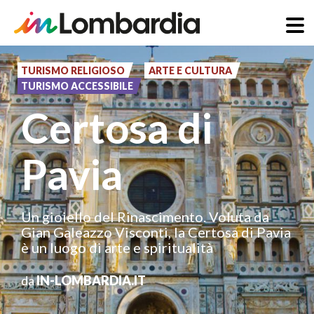
Salta
al
TURISMO RELIGIOSO
ARTE E CULTURA
TURISMO ACCESSIBILE
contenuto
Certosa di
principale
Pavia
Un gioiello del Rinascimento. Voluta da
Gian Galeazzo Visconti, la Certosa di Pavia
è un luogo di arte e spiritualità
da
IN-LOMBARDIA.IT