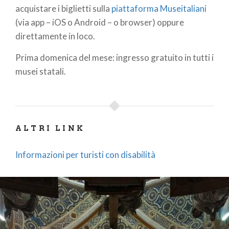
trovano paramenti, sculture, pale, dipinti su tavola,
acquistare i biglietti sulla
piattaforma Museitaliani
altorilievi marmorei ed i ritratti dei Visconti e degli
(via app – iOS o Android – o browser) oppure
Sforza.
direttamente in loco.
Prima domenica del mese: ingresso gratuito in tutti i
musei statali.
ALTRI LINK
Informazioni per turisti con disabilità