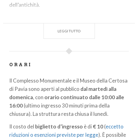
dell’antichità.
Più in alto si trovano rappresentate le scene della
vita di Cristo e dell’Antico Testamento e figure di
LEGGI TUTTO
Santi e Profeti. Entrando nella chiesa noterete
l’originaria struttura gotica, ispirata al Duomo di
Milano, le sue tre navate sono coperte da volte a
crociera con decorazione di cieli stellati e figure di
ORARI
Santi e Certosini. Gli
affreschi
dedicati alle famiglie
degli Sforza e dei Visconti si trovano nel transetto
Il Complesso Monumentale e il Museo della Certosa
di sinistra.
di Pavia sono aperti al pubblico
dal martedì alla
La
Certosa di Pavia
ha aperto il suo museo al
domenica
, con
orario continuato dalle 10:00 alle
pubblico, per la prima volta, nel 1911. Al piano terra
16:00
(ultimo ingresso 30 minuti prima della
del Museo della Certosa sono esposti circa 200
chiusura). La struttura resta chiusa il lunedì.
calchi in gesso dei rilievi della facciata, dei chiostri e
Il costo del
biglietto d’ingresso
è di
€ 10
(
eccetto
di altre parti del monastero. Al primo piano si
riduzioni o esenzioni previste per legge
). È possibile