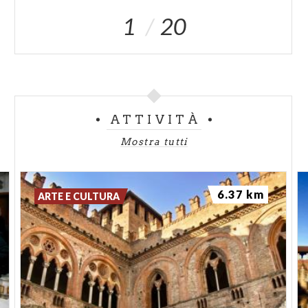
un frammento autentico di civiltà contadina padana.
1
20
IL RISO VIALONE: UNA SCOPERTA
FORTUNATA CHE CAMBIÒ LA CUCINA
ITALIANA
Vialone è la patria di una delle varietà di riso più
ATTIVITÀ
apprezzate in Italia e nel mondo: il celebre Riso
Vialone, oggi conosciuto come Vialone Nano,
Mostra tutti
ingrediente principe dei migliori risotti della
tradizione lombarda e veneta.
6.37 km
ARTE E CULTURA
La Nascita di una Varietà Eccezionale
La storia della sua scoperta è degna di un romanzo.
Alla fine dell'Ottocento, un umile lavorante alle
dipendenze dei fratelli Devecchi stava svolgendo la
sua ordinaria mansione nei campi coltivati a riso