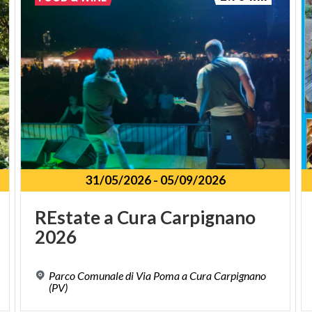
LA CASCINA A CORTE CHIUSA:
ARCHITETTURA RURALE LOMBARDA
La cascina di Vialone si presenta secondo il classico
schema a corte chiusa, tipico dell'architettura rurale
lombarda: i fabbricati sono disposti
ortogonalmente intorno a un cortile centrale,
creando uno spazio racchiuso che garantiva
protezione, ordine e funzionalità produttiva.
31/05/2026
-
05/09/2026
Questo modello edilizio, consolidatosi nel corso del
Medioevo e perfezionato nei secoli successivi,
REstate
a
Cura
Carpignano
rispecchia la mentalità del ceto agricolo lombardo:
2026
una logica di massima efficienza nella gestione degli
spazi, dove stalle, granai, abitazioni e cortile
Parco Comunale di Via Poma a Cura Carpignano
formano un sistema integrato e autosufficiente.
(PV)
Visitare la cascina di Vialone significa immergersi in