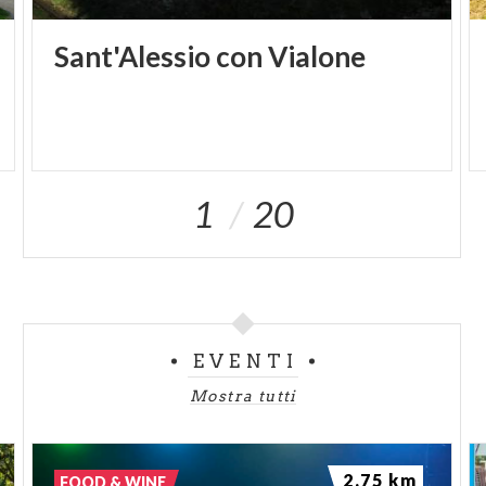
massari e salariati sotto la supervisione dei signori.
Sant'Alessio
con
Vialone
Nel 1554 Vialone venne ceduta dai de' Giorgi al
conte Giovanni Battista Busca, dando avvio a un
lungo succedersi di proprietà nobiliari. Nel 1642 la
cascina passò nelle mani di Francesco Bellisomi; la
famiglia Bellisomi ne rimase unica proprietaria per
1
20
quasi due secoli, fino al 1820, quando Francesco
Marozzi ne acquisì il possesso.
Una svolta singolare giunse nel 1970, quando
l'ultimo erede della famiglia Marozzi lasciò per
lascito testamentario l'intera proprietà alla Santa
EVENTI
Sede. Tre anni più tardi, nel 1973, la cascina passò
Mostra tutti
definitivamente alla famiglia Panigati, gli attuali
proprietari, che hanno orientato la produzione
verso l'allevamento bovino e suino.
2.75 km
FOOD & WINE