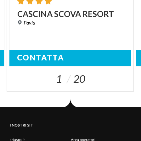
Vialone direttamente dalla cascina.
CASCINA
SCOVA
RESORT
Il comune rientra nell'area del Parco del Ticino e si
Pavia
presta a essere combinato con visite ad altri borghi
storici della provincia pavese, creando itinerari
tematici dedicati alla natura, alla storia e
all'enogastronomia.
CONTATTA
1
20
I NOSTRI SITI
ariaspa.it
Area operatori