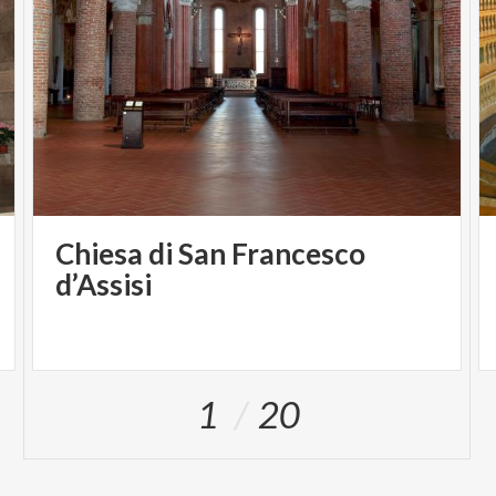
Scala
. Protagonisti di Vénti virtuosi sono il
clarinettista Tommaso Lonquich e la flautista
slovena Irena Kavčič.
A chiudere la rassegna saranno Le Stagioni di
Antonio Vivaldi (1678–1741). Il
17 giugno
prove
aperte del capolavoro barocco
a Torre d'Isola
e il
18 giugno
concerto (a pagamento)
nel cortile
neoclassico di Palazzo Malaspina
, sede della
Chiesa di San Francesco
Prefettura. Insieme a I Solisti di Pavia sarà Misia
d’Assisi
Iannoni Sebastianini, solista, camerista e primo
violino de I Solisti a concludere la rassegna dei
Cortili in Musica con l'esecuzione delle Quattro
Stagioni di Antonio Vivaldi, un grande classico del
1
20
barocco italiano.