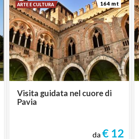
164 mt
ARTE E CULTURA
Visita
guidata
nel
cuore
di
Pavia
€ 12
da