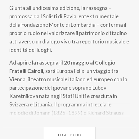
Giunta all'undicesima edizione, la rassegna –
promossa da I Solisti di Pavia, ente strumentale
della Fondazione Monte di Lombardia – conferma il
proprio ruolo nel valorizzare il patrimonio cittadino
attraverso un dialogo vivo tra repertorio musicale e
identità dei luoghi.
Ad aprire la rassegna, il
20 maggio al Collegio
Fratelli Cairoli
, sarà Europa Felix, un viaggio tra
Vienna, il teatro musicale italiano ed europeo con la
partecipazione del giovane soprano Lubov
Karetnikova nata negli Stati Uniti e cresciuta in
Svizzera e Lituania. Il programma intreccia le
melodie di Johann (1825–1899) e Richard Strauss
(1864–1949), Franz Lehár (1870–1948), Erich
Wolfgang Korngold (1897–1957) e alcune arie
LEGGI TUTTO
tratte dalle opere più note di Giacomo Puccini