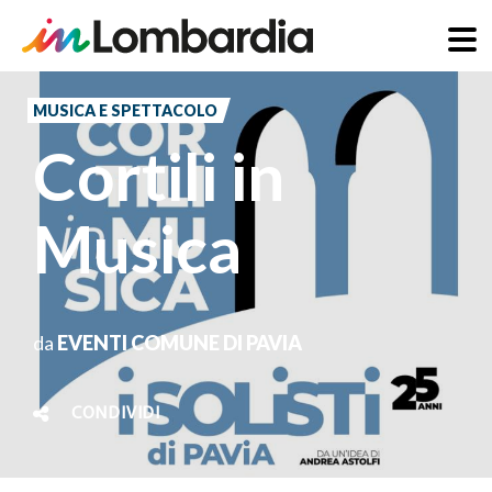
Salta
al
MUSICA E SPETTACOLO
contenuto
Cortili in
principale
Musica
da
EVENTI COMUNE DI PAVIA
CONDIVIDI