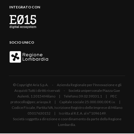
INTEGRATO CON
SOCIO UNICO
© Copyright Aria S.p.A. - Azienda Regionale per l'Innovazione e gli
Acquisti Tutti i diritti riservati - Società unipersonale Piazza Gae
Aulenti, 1 20154 Milano | Telefono 39.02 39331.1 | PEC
protocollo@pec.ariaspa.it | Capitale sociale 25.000.000,00 € i.v. |
Codice Fiscale, Partita IVA, Iscrizione Registro delle Imprese di Milano
05017630152 | Iscritta al R.E.A. al n°1096149.
Società soggetta a direzione e coordinamento da parte della Regione
Lombardia.