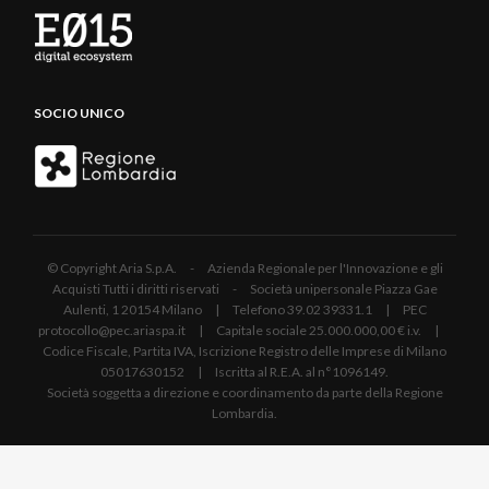
SOCIO UNICO
© Copyright Aria S.p.A. - Azienda Regionale per l'Innovazione e gli
Acquisti Tutti i diritti riservati - Società unipersonale Piazza Gae
Aulenti, 1 20154 Milano | Telefono 39.02 39331.1 | PEC
protocollo@pec.ariaspa.it | Capitale sociale 25.000.000,00 € i.v. |
Codice Fiscale, Partita IVA, Iscrizione Registro delle Imprese di Milano
05017630152 | Iscritta al R.E.A. al n°1096149.
Società soggetta a direzione e coordinamento da parte della Regione
Lombardia.