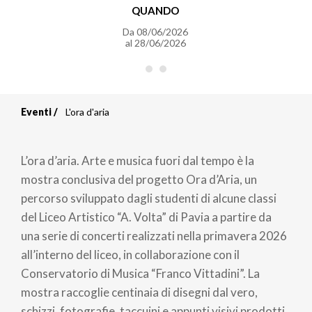
QUANDO
Da
08/06/2026
al
28/06/2026
Eventi
L'ora d'aria
Briciole
di
L’ora d’aria. Arte e musica fuori dal tempo è la
pane
mostra conclusiva del progetto Ora d’Aria, un
percorso sviluppato dagli studenti di alcune classi
del Liceo Artistico “A. Volta” di Pavia a partire da
una serie di concerti realizzati nella primavera 2026
all’interno del liceo, in collaborazione con il
Conservatorio di Musica “Franco Vittadini”. La
mostra raccoglie centinaia di disegni dal vero,
schizzi, fotografie, taccuini e appunti visivi prodotti