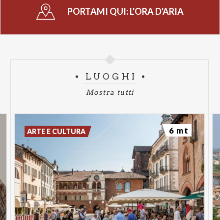
Il concerto di Romanovsky ha mostrato tutta la
PORTAMI QUI:
L'ORA D'ARIA
forza fisica ed emotiva di un repertorio solo
apparentemente “classico”: il pianoforte come
energia, tensione, gesto, presenza scenica. Giulia
Zaniboni ha invece affrontato territori
radicalmente sperimentali, attraversando le
LUOGHI
ricerche sonore di John Cage e i vocalismi estremi di
Mostra tutti
Cathy Berberian, mettendo continuamente in
discussione il confine tra canto, rumore, parola e
performance. L’ensemble In Itinere Musica
6 mt
ARTE E CULTURA
Medievale ha infine riportato alla luce strumenti e
repertori antichi – viella, ribeca, ghironda, arpa,
flauti medievali – trasformando la musica medievale
in un’esperienza sorprendentemente viva e
contemporanea.
Agli studenti non è stato chiesto di limitarsi ad
assistere ai concerti, ma di attraversarli