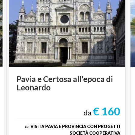
“A. Volta” ha assunto negli anni una particolare
continuità, costruendo uno spazio comune in cui
musica, immagine e pratiche creative possono
intrecciarsi stabilmente. L’ora d’aria racconta
proprio questo: un’esperienza condivisa in cui il
concerto diventa osservazione, il disegno forma di
ascolto e la fotografia uno strumento per restituire
la complessità dell’evento dal vivo.
La mostra sarà inaugurata sabato 8 giugno alle ore
9.30 con una performance dal vivo e alcuni
Pavia
e
Certosa
all'epoca
di
interventi di presentazione del progetto,
Leonardo
restituendo al pubblico il percorso svolto nei mesi
scorsi all’interno della collaborazione tra il
Conservatorio Vittadini e il Liceo Volta.
€ 160
da
La mostra sarà visitabile presso la sala b dall'8 al 28
di giugno, nei giorni di giovedì venerdì, sabato e
da
VISITA PAVIA E PROVINCIA CON PROGETTI
SOCIETÀ COOPERATIVA