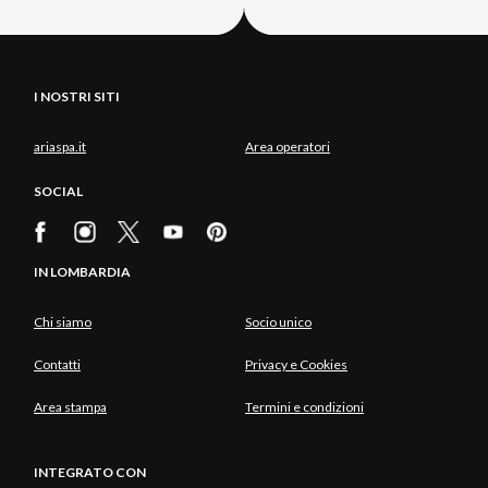
I NOSTRI SITI
ariaspa.it
Area operatori
SOCIAL
IN LOMBARDIA
Chi siamo
Socio unico
Contatti
Privacy e Cookies
Area stampa
Termini e condizioni
INTEGRATO CON