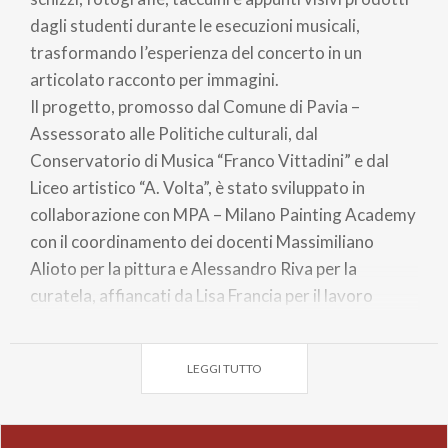
dagli studenti durante le esecuzioni musicali,
trasformando l’esperienza del concerto in un
articolato racconto per immagini.
Il progetto, promosso dal Comune di Pavia –
Assessorato alle Politiche culturali, dal
Conservatorio di Musica “Franco Vittadini” e dal
Liceo artistico “A. Volta”, è stato sviluppato in
collaborazione con MPA – Milano Painting Academy
con il coordinamento dei docenti Massimiliano
Alioto per la pittura e Alessandro Riva per la
curatela, affiancati da Lisa Francia per il lavoro
fotografico. Nel corso dei tre appuntamenti
principali, gli studenti hanno assistito alle esecuzioni
LEGGI TUTTO
del pianista Alexander Romanovsky, della
performer vocale Giulia Zaniboni e dell’ensemble In
Itinere Musica Medievale.