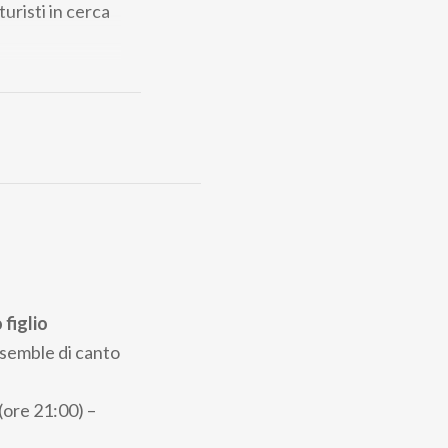
turisti in cerca
dizioni locali,
cicletta,
otrà così vivere
orso culturale e
, dai suoi
e, o riscoprire,
figlio
Ensemble di canto
ore 21:00) –