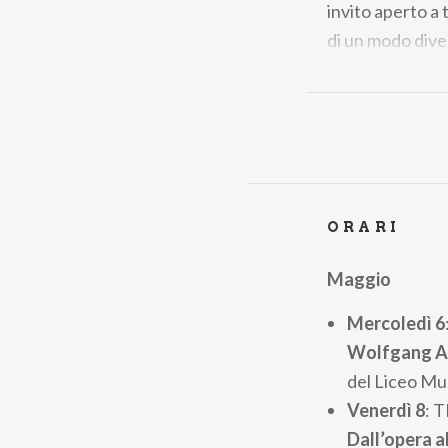
invito aperto a t
di un modo dive
Ogni evento sarà
partecipare a vi
visitare mostre 
il lago non com
Il Lago Cromat
ORARI
turistico che in
paesaggi e dalle
Maggio
una delle zone 
Mercoledì 6
Wolfgang A
del Liceo Mu
Venerdì 8
: 
Dall’opera a