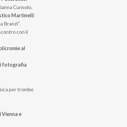
ianna Cunsolo.
stico Martinelli
a Branzi".
ncontro con il
licromie al
i fotografia
ica per trombe
di Vienna e