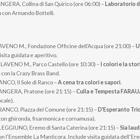
ANGERA, Collina di San Quirico (ore 06:00) –
Laboratorio d
a
con Armando Bottelli.
LAVENO M., Fondazione Officine dell'Acqua (ore 21:00) –
U
isita guidata e aperitivo.
: LAVENO M., Parco Castello (ore 10:30) –
I colori e la sto
e
con la Crazy Brass Band.
ANCO, Il Sole di Ranco –
A cena tra colori e sapori
.
 ANGERA, Pratone (ore 21:15) –
Culla e Tempesta FARA
cale).
 RANCO, Piazza del Comune (ore 21:15) –
D'Esperanto Tri
 con ghironda, fisarmonica e cornamusa).
 LEGGIUNO, Eremo di Santa Caterina (ore 21:15) –
Sia lau
n l'Ensemble La Manticora. Include visita guidata dell’Er