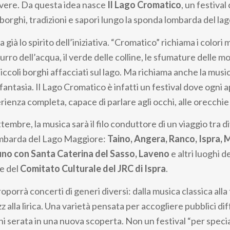
ivere. Da questa idea nasce
Il Lago Cromatico
, un festival
borghi, tradizioni e sapori lungo la sponda lombarda del lag
 già lo spirito dell’iniziativa. “Cromatico” richiama i colori 
urro dell’acqua, il verde delle colline, le sfumature delle m
ccoli borghi affacciati sul lago. Ma richiama anche la musica
fantasia. Il Lago Cromatico è infatti un festival dove ogn
ienza completa, capace di parlare agli occhi, alle orecchie
embre, la musica sarà il filo conduttore di un viaggio tra 
ombarda del Lago Maggiore:
Taino, Angera, Ranco, Ispra, 
uno con Santa Caterina del Sasso, Laveno
e altri luoghi d
ne del
Comitato Culturale del JRC di Ispra
.
porrà concerti di generi diversi: dalla musica classica alla
zz alla lirica. Una varietà pensata per accogliere pubblici di
i serata in una nuova scoperta. Non un festival “per special