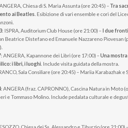
 ANGERA, Chiesa di S. Maria Assunta (ore 20:45) –
Tra sac
ento ai Beatles
. Esibizione di vari ensemble e cori del Lic
anzoni.
3
: ISPRA, Auditorium Club House (ore 21:00) –
I due front
n Beatrice Distefano ed Emanuele Nazzareno Piovesan (p
).
7
: ANGERA, Kapannone dei Libri (ore 17:00) –
Una mostra 
ico: i libri, i luoghi
. Include visita guidata della mostra.
 RANCO, Sala Consiliare (ore 20:45) – Mariia Karabazhak e S
4
: ANGERA (fraz. CAPRONNO), Cascina Natura in Moto (o
ri e Tommaso Molino. Include pedalata culturale e degust
BESOZZO, Chiesa dei Ss. Alessandro e Tiburzio (ore 21:00) 