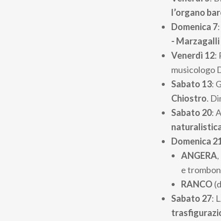
l’organo ba
Domenica 7
- Marzagalli
Venerdì 12
:
musicologo Da
Sabato 13
: 
Chiostro
. D
Sabato 20
: 
naturalistic
Domenica 2
ANGERA
,
e trombon
RANCO
(d
Sabato 27
: 
trasfiguraz