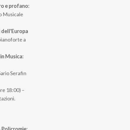
ro e profano:
eo Musicale
i dell'Europa
ianoforte a
in Musica:
ario Serafin
re 18:00) –
azioni.
–
Policromie: