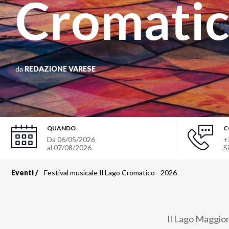
Cromatic
da
REDAZIONE VARESE
QUANDO
C
Da
06/05/2026
+
al
07/08/2026
Si
Eventi
Festival musicale Il Lago Cromatico - 2026
Briciole
di
Il Lago Maggior
pane