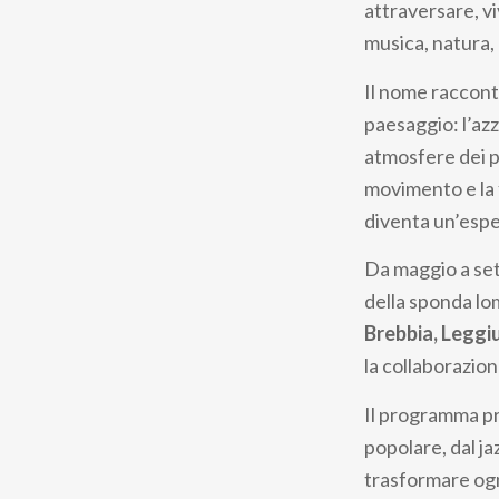
attraversare, v
musica, natura, 
Il nome racconta
paesaggio: l’azz
atmosfere dei pi
movimento e la 
diventa un’esper
Da maggio a sett
della sponda l
Brebbia, Leggi
la collaborazio
Il programma pro
popolare, dal ja
trasformare ogn