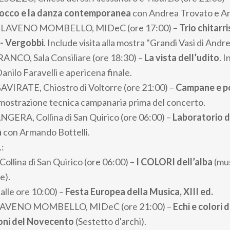
rocco e la danza contemporanea
con Andrea Trovato e Ar
: LAVENO MOMBELLO, MIDeC (ore 17:00) –
Trio chitarri
 - Vergobbi
. Include visita alla mostra "Grandi Vasi di Andre
 RANCO, Sala Consiliare (ore 18:30) –
La vista dell’udito
. I
nilo Faravelli e apericena finale.
GAVIRATE, Chiostro di Voltorre (ore 21:00) –
Campane e po
imostrazione tecnica campanaria prima del concerto.
ANGERA, Collina di San Quirico (ore 06:00) –
Laboratorio d
a
con Armando Bottelli.
1
:
 Collina di San Quirico (ore 06:00) –
I COLORI dell’alba
(mus
e).
alle ore 10:00) –
Festa Europea della Musica, XIII ed.
LAVENO MOMBELLO, MIDeC (ore 21:00) –
Echi e colori 
ioni del Novecento
(Sestetto d'archi).