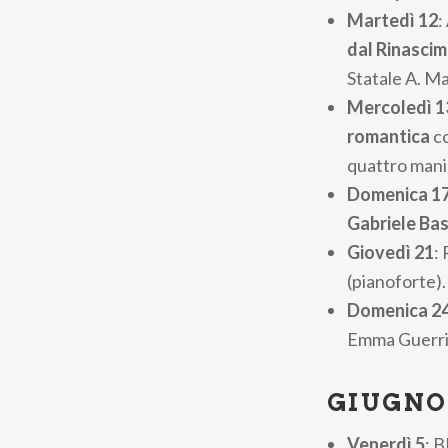
Martedì 12
:
dal Rinascim
Statale A. M
Mercoledì 1
romantica
co
quattro mani
Domenica 1
Gabriele Basil
Giovedì 21
:
(pianoforte).
Domenica 2
Emma Guerrie
GIUGNO
Venerdì 5
: 