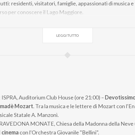
utti: residenti, visitatori, famiglie, appassionati di musica e 
rso per conoscere il Lago Maggiore.
 molto più di un concerto. Sarà l’occasione per scoprire tra
site guidate, immergersi nella natura, organizzare gite in bi
LEGGI TUTTO
o assaporare degustazioni legate al territorio. Il pubblico p
e semplice cornice, ma come protagonista dell’esperienza.
ico
è un festival fatto di suoni, colori ed emozioni: un perc
vita a lasciarsi sorprendere dalla bellezza del Lago Maggiore
 comunità che lo abitano. Un’occasione preziosa per scoprir
più suggestive della Lombardia.
: ISPRA, Auditorium Club House (ore 21:00) –
Devotissimo 
madè Mozart
. Tra la musica e le lettere di Mozart con l'
sicale Statale A. Manzoni.
TRAVEDONA MONATE, Chiesa della Madonna della Neve (
l cinema
con l'Orchestra Giovanile "Bellini".