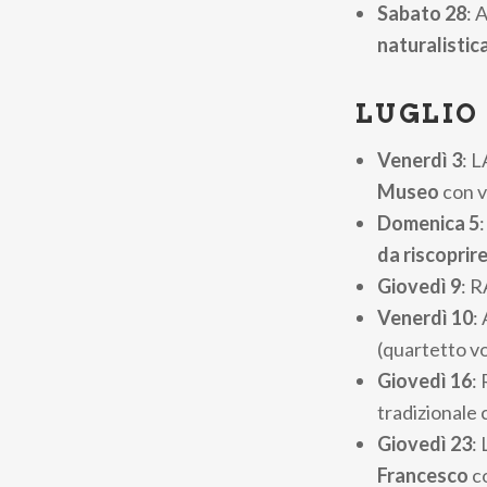
Sabato 28
: 
naturalistic
LUGLIO
Venerdì 3
: 
Museo
con v
Domenica 5
da riscoprir
Giovedì 9
: R
Venerdì 10
:
(quartetto vo
Giovedì 16
:
tradizionale
Giovedì 23
:
Francesco
co