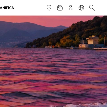
IANIFICA
INFOPOINT
NEWSLETTER
ISCRIVITI
LINGUA
CERCA