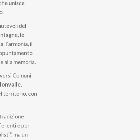
 che unisce
o.
mutevoli del
ontagne, le
, l’armonia, il
i appuntamento
 e alla memoria.
diversi Comuni
Monvalle,
el territorio, con
 tradizione
fferenti e per
isti”, ma un