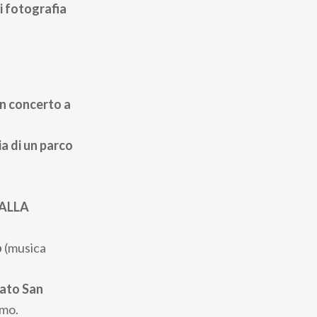
i fotografia
n concerto a
ria di un parco
UALLA
o
(musica
dato San
emo.