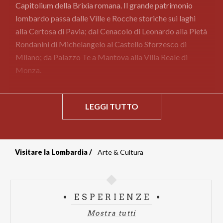
Capitolium della Brixia romana. Il grande patrimonio
lombardo passa dalle Ville e Rocche storiche sui laghi
alla Certosa di Pavia; dal Cenacolo di Leonardo alla Pietà
Rondanini di Michelangelo al Castello Sforzesco di
Milano; da Palazzo Te a Mantova alla Villa Reale di
Monza.
LEGGI TUTTO
Visitare la Lombardia
Arte & Cultura
Briciole
di
ESPERIENZE
pane
Mostra tutti