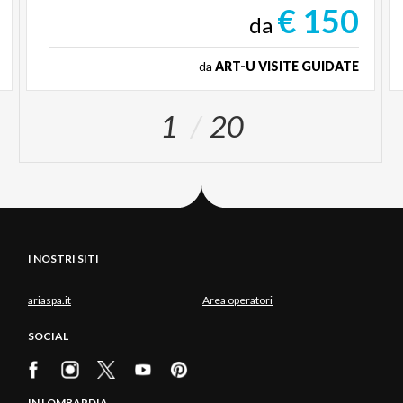
€ 150
da
da
ART-U VISITE GUIDATE
1
20
I NOSTRI SITI
ariaspa.it
Area operatori
SOCIAL
IN LOMBARDIA