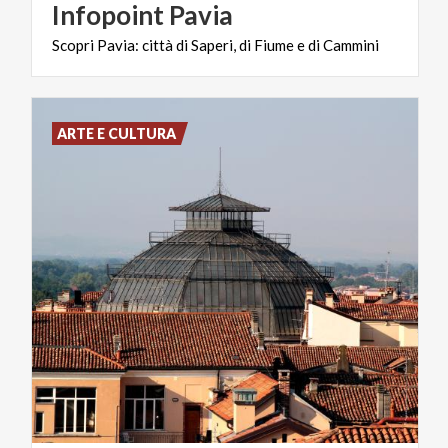
Infopoint
Pavia
Scopri
Pavia:
città
di
Saperi,
di
Fiume
e
di
Cammini
ARTE E CULTURA