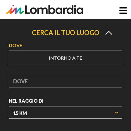
Salta
al
CERCA IL TUO LUOGO
contenuto
DOVE
principale
INTORNO A TE
DOVE
NEL RAGGIO DI
ORIGIN COORDINATES