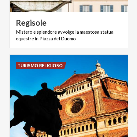
Regisole
Mistero
e
splendore
avvolge
la
maestosa
statua
equestre
in
Piazza
del
Duomo
TURISMO RELIGIOSO