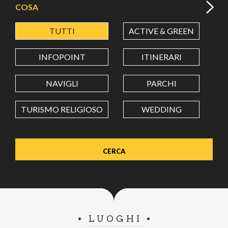
COSA
TUTTI
ACTIVE & GREEN
A
LATITUDINE
INFOPOINT
ITINERARI
LONGITUDINE
NAVIGLI
PARCHI
TURISMO RELIGIOSO
WEDDING
Value in decimal degrees. Use dot (.) as decimal separator.
LUOGHI