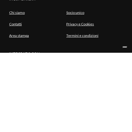
Chi siamo
Socio unico
Contatti
Privacy e Cookies
Area stampa
Termini e condizioni
INTEGRATO CON
SOCIO UNICO
© Copyright Aria S.p.A. - Azienda Regionale per l'Innovazione e gli