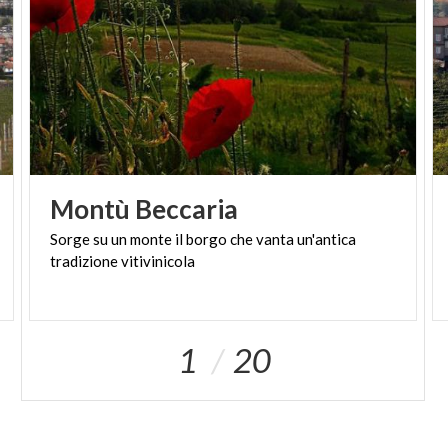
Montù
Beccaria
Sorge
su
un
monte
il
borgo
che
vanta
un'antica
tradizione
vitivinicola
1
20