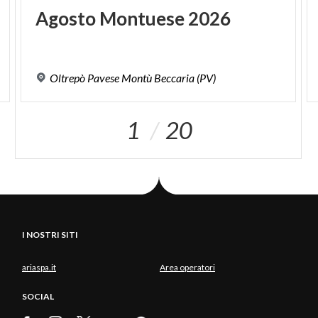
Agosto
Montuese
2026
Oltrepò
Pavese
Montù
Beccaria
(PV)
1
20
I NOSTRI SITI
ariaspa.it
Area operatori
SOCIAL