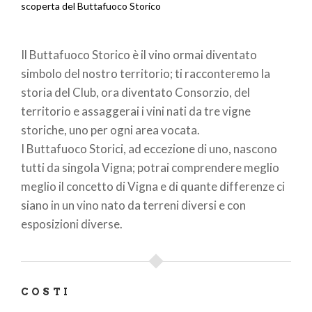
Briciole
scoperta del Buttafuoco Storico
di
Il Buttafuoco Storico è il vino ormai diventato
pane
simbolo del nostro territorio; ti racconteremo la
storia del Club, ora diventato Consorzio, del
territorio e assaggerai i vini nati da tre vigne
storiche, uno per ogni area vocata.
I Buttafuoco Storici, ad eccezione di uno, nascono
tutti da singola Vigna; potrai comprendere meglio
meglio il concetto di Vigna e di quante differenze ci
siano in un vino nato da terreni diversi e con
esposizioni diverse.
COSTI