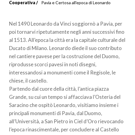
Briciole
Cooperativa
Pavia e Certosa all'epoca di Leonardo
di
Nel 1490 Leonardo da Vinci soggiornò a Pavia, per
pane
poi tornarvi ripetutamente negli anni successivi fino
al 1513. All’epoca la città era la capitale culturale del
Ducato di Milano. Leonardo diede il suo contributo
nel cantiere pavese per la costruzione del Duomo,
riprodusse scorci pavesi in noti disegni,
interessandosi a monumenti come il Regisole, le
chiese, il castello.
Partendo dal cuore della città, l’antica piazza
Grande, su cui un tempo si affacciava l’Osteria del
Saracino che ospitò Leonardo, visitiamo insieme i
principali monumenti di Pavia, dal Duomo,
all’Università, a San Pietro in Ciel d’Oro rievocando
l’epoca rinascimentale, per concludere al Castello