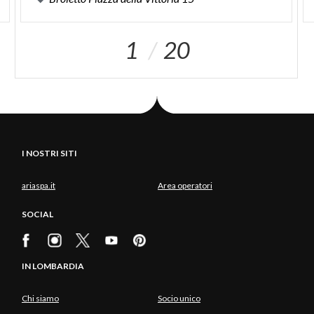
1
20
I NOSTRI SITI
ariaspa.it
Area operatori
SOCIAL
IN LOMBARDIA
Chi siamo
Socio unico