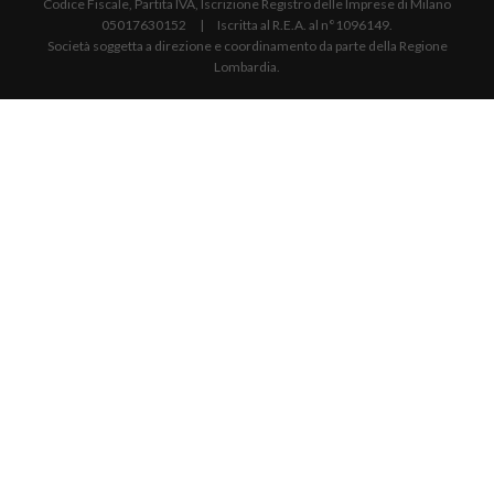
Codice Fiscale, Partita IVA, Iscrizione Registro delle Imprese di Milano
05017630152 | Iscritta al R.E.A. al n°1096149.
Società soggetta a direzione e coordinamento da parte della Regione
Lombardia.