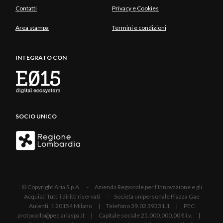
Contatti
Privacy e Cookies
Area stampa
Termini e condizioni
INTEGRATO CON
SOCIO UNICO
© Copyright Aria S.p.A. - Azienda Regionale per l'Innovazione e gli
Acquisti Tutti i diritti riservati - Società unipersonale Piazza Gae
Aulenti, 1 20154 Milano | Telefono 39.02 39331.1 | PEC
protocollo@pec.ariaspa.it | Capitale sociale 25.000.000,00 € i.v. |