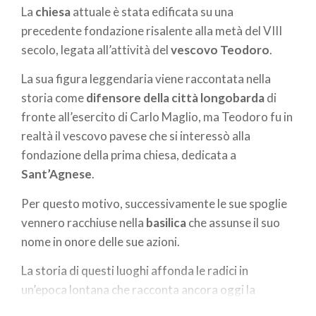
La
chiesa
attuale è stata edificata su una
precedente fondazione risalente alla metà del VIII
secolo, legata all’attività del
vescovo Teodoro
.
La sua figura leggendaria viene raccontata nella
storia come
difensore della città longobarda
di
fronte all’esercito di Carlo Maglio, ma Teodoro fu in
realtà il vescovo pavese che si interessò alla
fondazione della prima chiesa, dedicata a
Sant’Agnese
.
Per questo motivo, successivamente le sue spoglie
vennero racchiuse nella
basilica
che assunse il suo
nome in onore delle sue azioni.
La storia di questi luoghi affonda le radici in
un’epoca lontana che racconta ancora oggi la
grandezza e l’importanza di un popolo che ha reso la