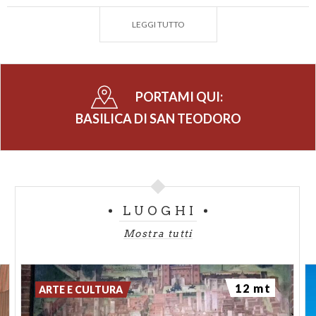
storia di Pavia
un racconto unico e irripetibile.
LEGGI TUTTO
PORTAMI QUI:
BASILICA DI SAN TEODORO
LUOGHI
Mostra tutti
12 mt
ARTE E CULTURA