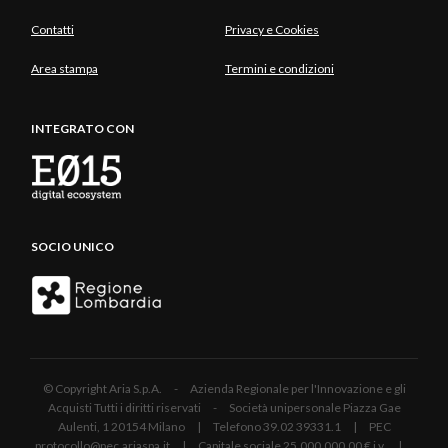
Contatti
Privacy e Cookies
Area stampa
Termini e condizioni
INTEGRATO CON
SOCIO UNICO
© Copyright Aria S.p.A. - Azienda Regionale per l'Innovazione e gli
Acquisti Tutti i diritti riservati - Società unipersonale Piazza Gae
Aulenti, 1 20154 Milano | Telefono 39.02 39331.1 | PEC
protocollo@pec.ariaspa.it | Capitale sociale 25.000.000,00 € i.v. |