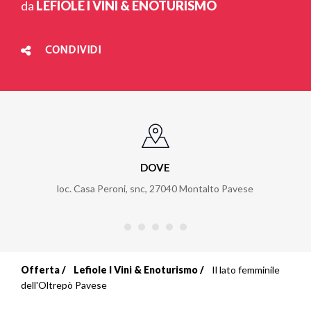
da
LEFIOLE I VINI & ENOTURISMO
CONDIVIDI
DOVE
loc. Casa Peroni, snc
,
27040
Montalto Pavese
Offerta
Lefiole I Vini & Enoturismo
Il lato femminile
Briciole
dell'Oltrepò Pavese