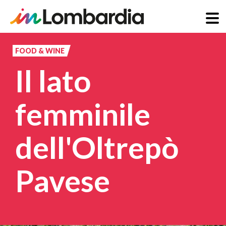
Salta
al
FOOD & WINE
contenuto
Il lato
principale
femminile
dell'Oltrepò
Pavese