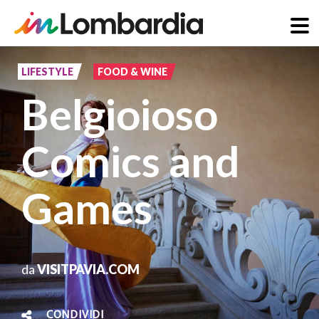
Salta
al
LIFESTYLE
FOOD & WINE
contenuto
Belgioioso
principale
Comics and
Games
da
VISITPAVIA.COM
CONDIVIDI