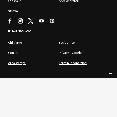
ariaspa.it
Area operatori
SOCIAL
IN LOMBARDIA
Chi siamo
Socio unico
Contatti
Privacy e Cookies
Area stampa
Termini e condizioni
INTEGRATO CON
SOCIO UNICO