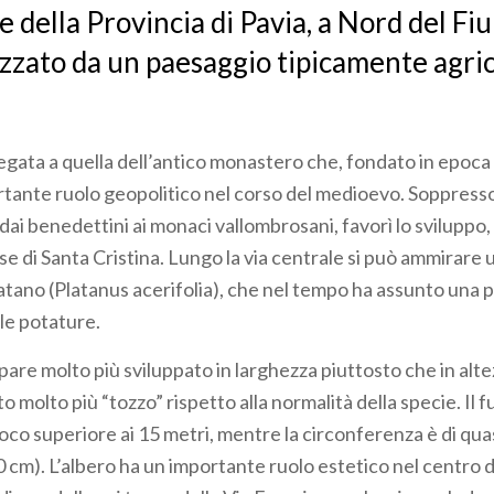
e della Provincia di Pavia, a Nord del Fi
izzato da un paesaggio tipicamente agric
 legata a quella dell’antico monastero che, fondato in epoc
rtante ruolo geopolitico nel corso del medioevo. Soppress
ai benedettini ai monaci vallombrosani, favorì lo sviluppo, 
se di Santa Cristina. Lungo la via centrale si può ammirare
atano (Platanus acerifolia), che nel tempo ha assunto una p
le potature.
are molto più sviluppato in larghezza piuttosto che in alt
o molto più “tozzo” rispetto alla normalità della specie. Il fu
oco superiore ai 15 metri, mentre la circonferenza è di qua
 cm). L’albero ha un importante ruolo estetico nel centro d