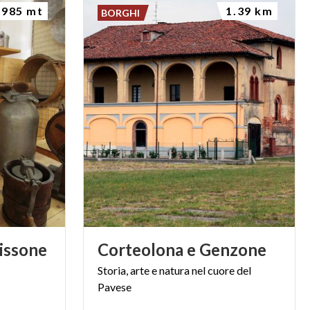
985 mt
1.39 km
BORGHI
issone
Corteolona
e
Genzone
Storia,
arte
e
natura
nel
cuore
del
Pavese