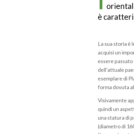
I
oriental
è caratter
La sua storia è
acquisì un impo
essere passato d
dell’attuale pae
esemplare di Pl
forma dovuta al
Visivamente app
quindi un aspett
una statura di p
(diametro di 160