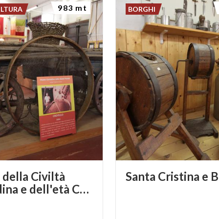
983 mt
ULTURA
BORGHI
della Civiltà
Santa
Cristina
e
B
Contadina e dell'età Contemporanea