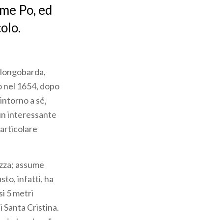
ume Po, ed
olo.
a longobarda,
o nel 1654, dopo
intorno a sé,
 un interessante
articolare
ezza; assume
sto, infatti, ha
si 5 metri
i Santa Cristina.