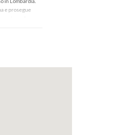
no in Lombardia.
ma e prosegue
 province di
 da Pavia a