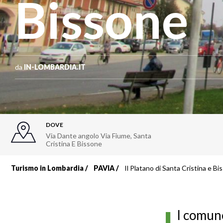
Bissone
da
IN-LOMBARDIA.IT
DOVE
Via Dante angolo Via Fiume
,
Santa
Cristina E Bissone
Turismo in Lombardia
PAVIA
Il Platano di Santa Cristina e Bi
Briciole
di
l comune
pane