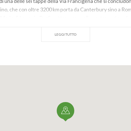
di una delle sei tappe della Via Francigena che si concludo
ino, che con oltre 3200 km porta da Canterbury sino a Ro
Maria di Leuca in Puglia, attraversa nella nostra regione le
 quattordicesima tappa sul suolo italiano si sviluppa proprio
LEGGI TUTTO
e liberamente visitabile.
HELE)