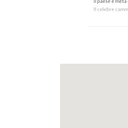
Il paese è meta 
Il celebre camm
poi verso Santa 
Pavia e Lodi. La
Santa Cristina.
Monumento verd
(PH: LUCA PERNEC