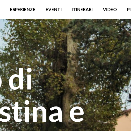
ESPERIENZE
EVENTI
ITINERARI
VIDEO
P
 di
stina e