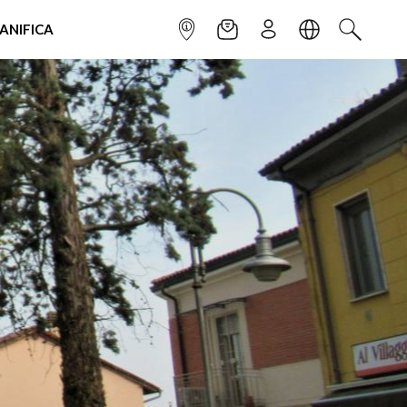
IANIFICA
INFOPOINT
NEWSLETTER
ISCRIVITI
LINGUA
CERCA