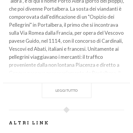
"albra", e di qui il nome Porto Albra (porto dei pioppi),
che poi divenne Portalbera. La sosta dei viandanti è
comporovata dall'edificazione di un "Ospizio dei
Pellegrini" in Portalbera, il primo che si incontrava
sulla Via Romea dalla Francia, per opera del Vescovo
pavese Guido, nel 1114, con il concorso di Cardinali,
Vescovi ed Abati, italiani e francesi. Unitamente ai
pellegrini viaggiavano i mercanti: il traffico
proveniente dalla non lontana Piacenza e diretto a
Genova passava necessariamente da Portalbera, il
che ne sottolineava l'importanza strategica.
LEGGI TUTTO
Sino ad una settantina di anni fa, il Po lambiva
l'abitato, che nel 1916 conservava ancora il suo
antico ponte di barche sul fiume. In seguito ad
un'alluvione, però, il ponte fu trascinato via dal fiume
ALTRI LINK
in piena, e fu poi rifatto, più a valle, a Spessa Po