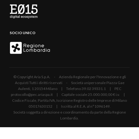
SOCIO UNICO
© Copyright Aria S.p.A. - Azienda Regionale per l'Innovazione e gli
Acquisti Tutti i diritti riservati - Società unipersonale Piazza Gae
Aulenti, 1 20154 Milano | Telefono 39.02 39331.1 | PEC
protocollo@pec.ariaspa.it | Capitale sociale 25.000.000,00 € i.v. |
Codice Fiscale, Partita IVA, Iscrizione Registro delle Imprese di Milano
05017630152 | Iscritta al R.E.A. al n°1096149.
Società soggetta a direzione e coordinamento da parte della Regione
Lombardia.