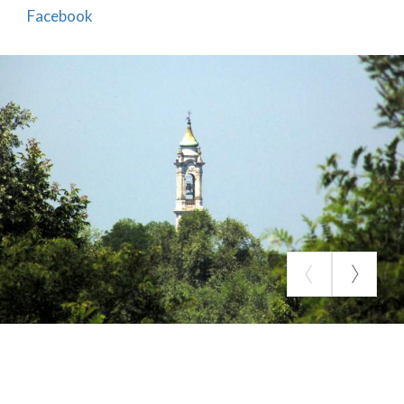
(perchè lì si era arenato il vecchio ponte di barche),
Facebook
dove si trova attualmente.
L'economia di Portalbera è quindi sempre stata
incentrata sul trasporto e sul commercio fluviale,
ma dopo gli anni della Seconda Guerra Mondiale la
vita economica di Portalbera è cambiata, non
potendo più contare sul porto e sul ponte e non
avendo mai i portalberesi lavorato, in misura
significativa, nel settore dell'agricoltura.
Il campanile della Chiesa di Maria Vergine Assunta,
costruzione settecentesca,, con i suoi 51 metri è il
più alto della Diocesi di Tortona.
FONTE COMUNE DI PORTALBERA