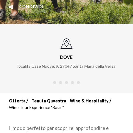
CONDIVIDI
DOVE
località Case Nuove, 9
,
27047
Santa Maria della Versa
Offerta
Tenuta Quvestra - Wine & Hospitality
Briciole
Wine Tour Experience "Basic"
di
Il modo perfetto per scoprire, approfondire e
pane