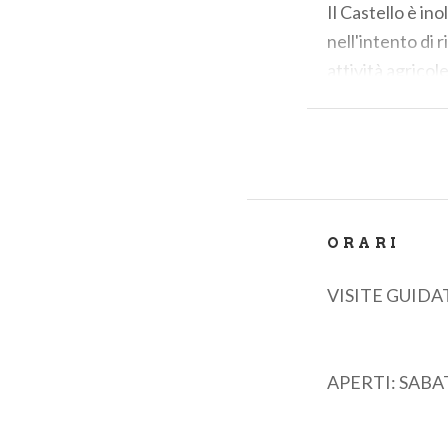
Il Castello è ino
nell'intento di 
attività agrico
Il percorso di v
Chignolo Po e di
lungo la Via Fra
dimora privata.
Si ricorda che 
ORARI
VISITE GUIDA
APERTI: SABA