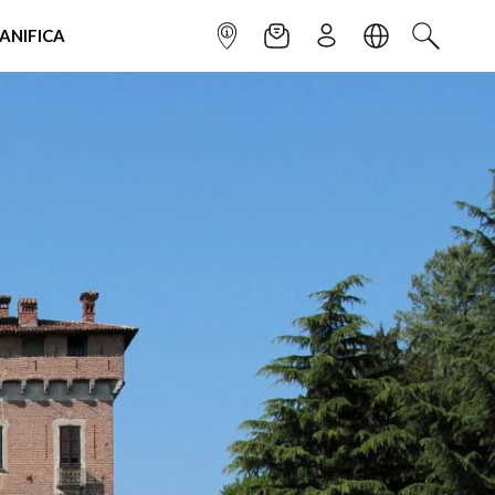
IANIFICA
INFOPOINT
NEWSLETTER
ISCRIVITI
LINGUA
CERCA