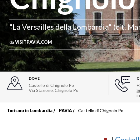
"La Versailles della Lombardia" (cit. Ma
da
VISITPAVIA.COM
DOVE
C
Castello di Chignolo Po
+
Via Stazione
,
Chignolo Po
Si
i
Turismo in Lombardia
PAVIA
Castello di Chignolo Po
Briciole
di