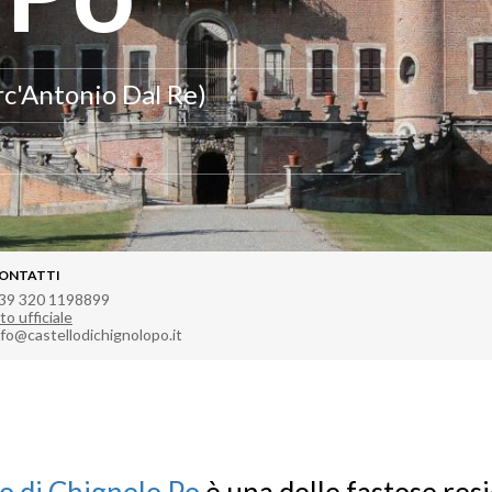
rc'Antonio Dal Re)
ONTATTI
39 320 1198899
to ufficiale
nfo@castellodichignolopo.it