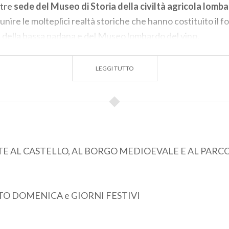
ltre
sede del Museo di Storia della civiltà agricola lomb
riunire le molteplici realtà storiche che hanno costituito il
le della bassa padana e del Museo lombardo del vino.
isita ha lo scopo di far ammirare il complesso monumentale d
LEGGI TUTTO
 valorizzare la storia del suo secolare regio feudo e della
ncigena. Le visite sono solamente guidate in quanto il Cast
non è possibile fare fotografie all’interno del monumento
TE AL CASTELLO, AL BORGO MEDIOEVALE E AL PARC
TO DOMENICA e GIORNI FESTIVI