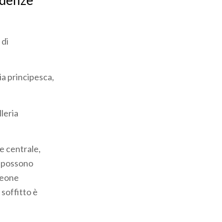
idenze
 di
ia principesca,
leria
re centrale,
i possono
leone
 soffitto è