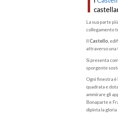
I
l
Castell
pane
castell
La sua parte più
collegamento tra
Il
Castello
, ed
attraverso una f
Si presenta com
sporgente soste
Ogni finestra è 
quadrata e dota
ammirare gli ap
Bonaparte e Fran
dipinta la gloria