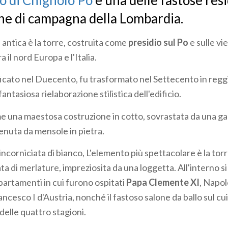
o di Chignolo Po
è una delle fastose res
ane di campagna della Lombardia.
 antica è la torre, costruita come
presidio sul Po
e sulle vie
 il nord Europa e l'Italia.
ificato nel Duecento, fu trasformato nel Settecento in regg
antasiosa rielaborazione stilistica dell'edificio.
e una maestosa costruzione in cotto, sovrastata da una gal
nuta da mensole in pietra.
incorniciata di bianco, L'elemento più spettacolare è la tor
ta di merlature, impreziosita da una loggetta. All'interno s
partamenti in cui furono ospitati
Papa Clemente XI
, Napo
cesco I d'Austria, nonché il fastoso salone da ballo sul cui
 delle quattro stagioni.