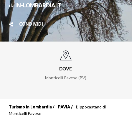
da
IN-LOMBARDIA.IT
CONDIVIDI
DOVE
Monticelli Pavese (PV)
Turismo in Lombardia
PAVIA
L’Ippocastano di
Briciole
Monticelli Pavese
di