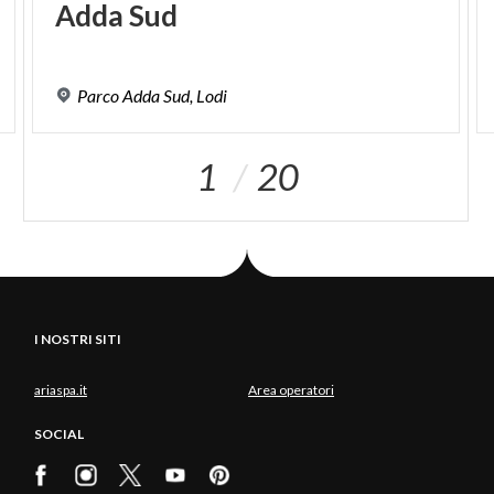
Adda
Sud
1
Parco
Adda
Sud,
Lodi
1
20
I NOSTRI SITI
ariaspa.it
Area operatori
SOCIAL