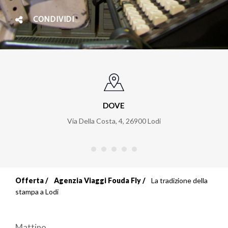
CONDIVIDI
DOVE
Via Della Costa, 4
,
26900
Lodi
Offerta
Agenzia Viaggi Fouda Fly
La tradizione della
Briciole
stampa a Lodi
di
Mattino