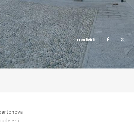
condividi
pparteneva
aude e si