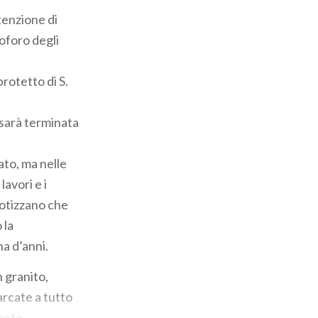
ntenzione di
oforo degli
protetto di S.
 sarà terminata
ato, ma nelle
avori e i
potizzano che
 la
na d’anni.
n granito,
rcate a tutto
mento