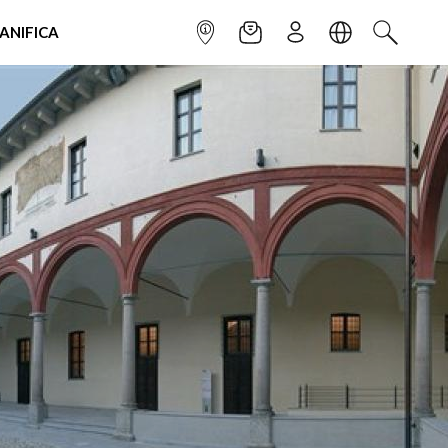
IANIFICA
INFOPOINT
NEWSLETTER
ISCRIVITI
LINGUA
CERCA