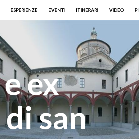
ESPERIENZE
EVENTI
ITINERARI
VIDEO
P
 e ex
 di san