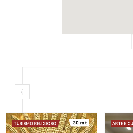
30 mt
TURISMO RELIGIOSO
ARTE E C