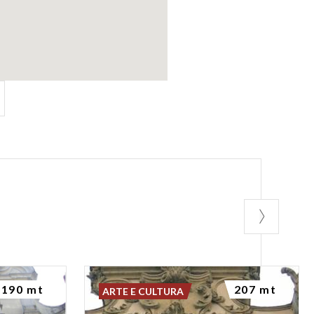
190 mt
207 mt
ARTE E CULTURA