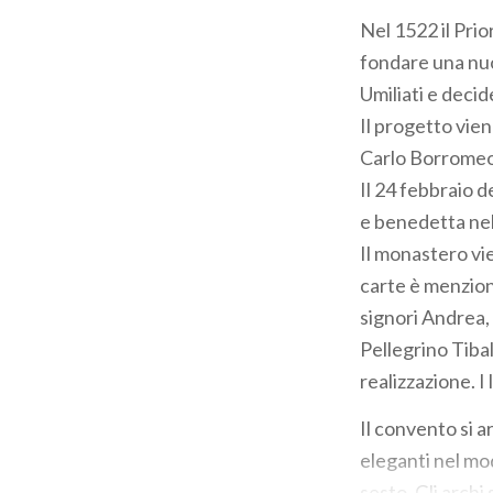
Nel 1522 il Prio
fondare una nuo
Umiliati e decide
Il progetto vien
Carlo Borromeo,
Il 24 febbraio d
e benedetta ne
Il monastero vie
carte è menzion
signori Andrea,
Pellegrino Tibald
realizzazione. I
Il convento si a
eleganti nel mo
sesto. Gli archi