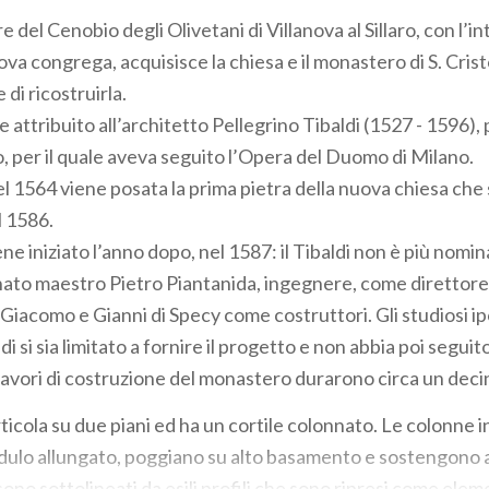
re del Cenobio degli Olivetani di Villanova al Sillaro, con l’i
va congrega, acquisisce la chiesa e il monastero di S. Crist
 di ricostruirla.
e attribuito all’architetto Pellegrino Tibaldi (1527 - 1596), 
 per il quale aveva seguito l’Opera del Duomo di Milano.
el 1564 viene posata la prima pietra della nuova chiesa che
l 1586.
ne iniziato l’anno dopo, nel 1587: il Tibaldi non è più nomin
ato maestro Pietro Piantanida, ingegnere, come direttore l
 Giacomo e Gianni di Specy come costruttori. Gli studiosi i
i si sia limitato a fornire il progetto e non abbia poi seguito
 lavori di costruzione del monastero durarono circa un deci
rticola su due piani ed ha un cortile colonnato. Le colonne i
dulo allungato, poggiano su alto basamento e sostengono a
 sono sottolineati da esili profili che sono ripresi come ele